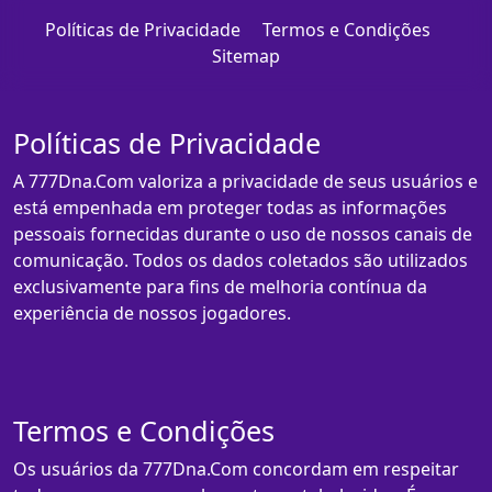
Políticas de Privacidade
Termos e Condições
Sitemap
Políticas de Privacidade
A 777Dna.Com valoriza a privacidade de seus usuários e
está empenhada em proteger todas as informações
pessoais fornecidas durante o uso de nossos canais de
comunicação. Todos os dados coletados são utilizados
exclusivamente para fins de melhoria contínua da
experiência de nossos jogadores.
Termos e Condições
Os usuários da 777Dna.Com concordam em respeitar