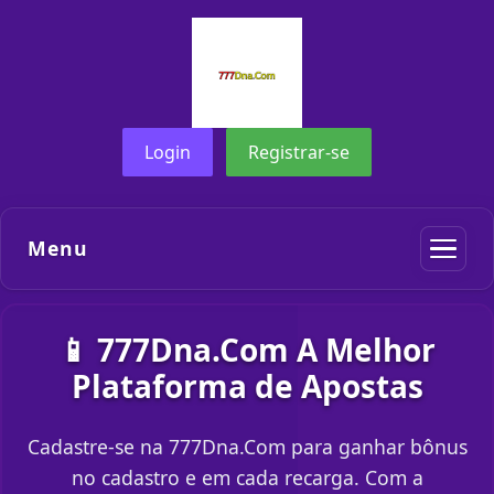
Login
Registrar-se
Menu
📱 777Dna.Com A Melhor
Plataforma de Apostas
Cadastre-se na 777Dna.Com para ganhar bônus
no cadastro e em cada recarga. Com a