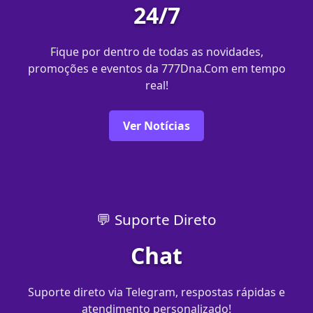
24/7
Fique por dentro de todas as novidades,
promoções e eventos da 777Dna.Com em tempo
real!
Ver Notícias
💬 Suporte Direto
Chat
Suporte direto via Telegram, respostas rápidas e
atendimento personalizado!