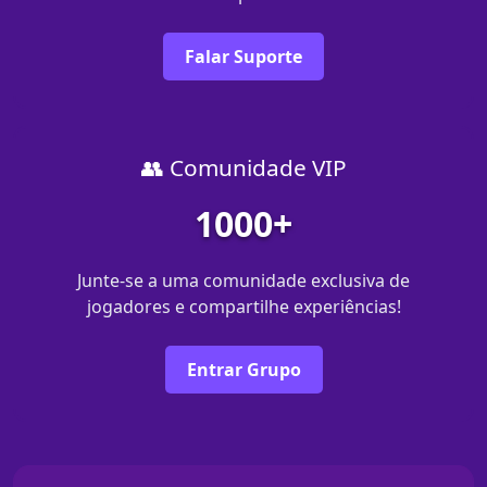
Falar Suporte
👥 Comunidade VIP
1000+
Junte-se a uma comunidade exclusiva de
jogadores e compartilhe experiências!
Entrar Grupo