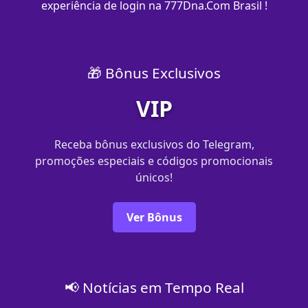
experiência de login na 777Dna.Com Brasil !
🎁 Bônus Exclusivos
VIP
Receba bônus exclusivos do Telegram,
promoções especiais e códigos promocionais
únicos!
Ver Bônus
📢 Notícias em Tempo Real