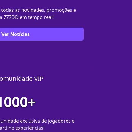
e todas as novidades, promoções e
a 777DD em tempo real!
Ver Notícias
Comunidade VIP
1000+
unidade exclusiva de jogadores e
rtilhe experiências!