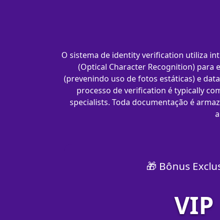
O sistema de identity verification utiliz
(Optical Character Recognition) para 
(prevenindo uso de fotos estáticas) e dat
processo de verification é typically
specialists. Toda documentação é arma
a
🎁 Bônus Exclu
VIP