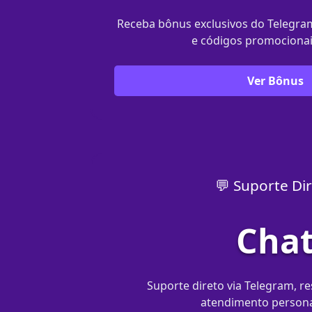
Receba bônus exclusivos do Telegra
e códigos promocionai
Ver Bônus
💬 Suporte Di
Cha
Suporte direto via Telegram, r
atendimento persona