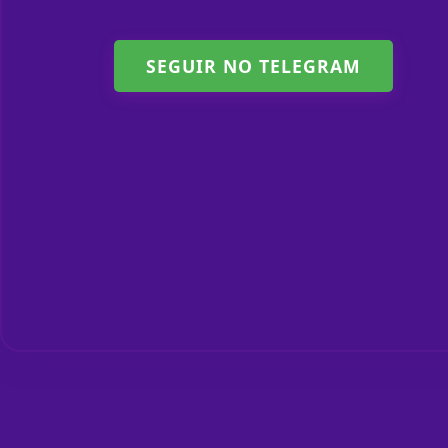
SEGUIR NO TELEGRAM