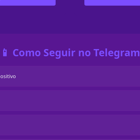
📱 Como Seguir no Telegram
ositivo