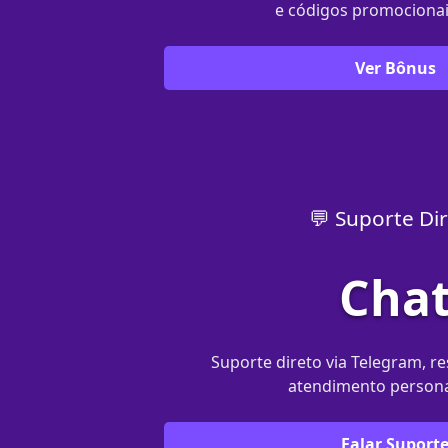
e códigos promocionai
Ver Bônus
💬 Suporte Di
Cha
Suporte direto via Telegram, r
atendimento persona
Falar Suport