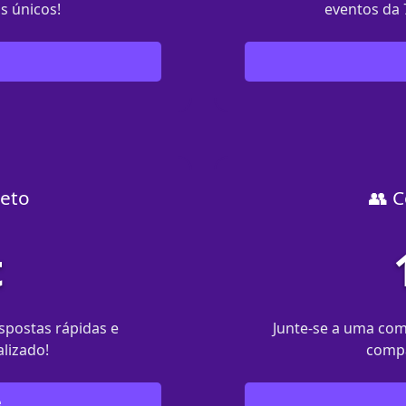
s únicos!
eventos da 
reto
👥 
t
espostas rápidas e
Junte-se a uma com
lizado!
compa
e