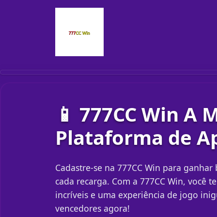
📱 777CC Win A 
Plataforma de A
Cadastre-se na 777CC Win para ganhar 
cada recarga. Com a 777CC Win, você t
incríveis e uma experiência de jogo inig
vencedores agora!