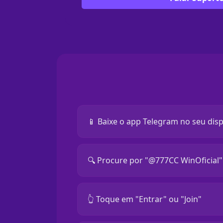
📱 Baixe o app Telegram no seu disp
🔍 Procure por "@777CC WinOficial"
👆 Toque em "Entrar" ou "Join"