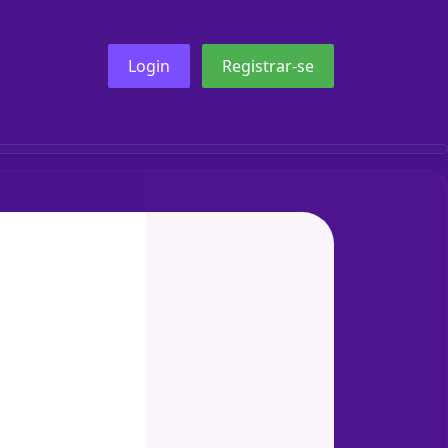
Login
Registrar-se