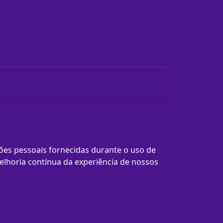
ões pessoais fornecidas durante o uso de
elhoria contínua da experiência de nossos