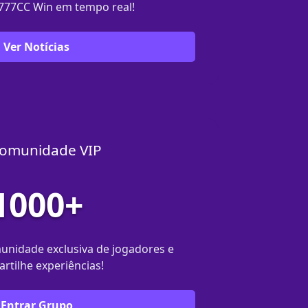
777CC Win em tempo real!
Ver Notícias
Comunidade VIP
1000+
unidade exclusiva de jogadores e
rtilhe experiências!
Entrar Grupo