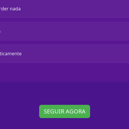
erder nada
a
aticamente
SEGUIR AGORA