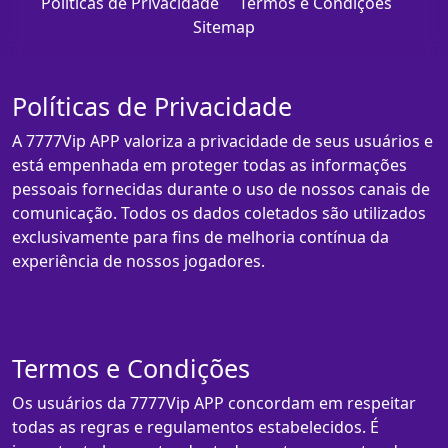
Políticas de Privacidade
Termos e Condições
Sitemap
Políticas de Privacidade
A 7777Vip APP valoriza a privacidade de seus usuários e
está empenhada em proteger todas as informações
pessoais fornecidas durante o uso de nossos canais de
comunicação. Todos os dados coletados são utilizados
exclusivamente para fins de melhoria contínua da
experiência de nossos jogadores.
Termos e Condições
Os usuários da 7777Vip APP concordam em respeitar
todas as regras e regulamentos estabelecidos. É