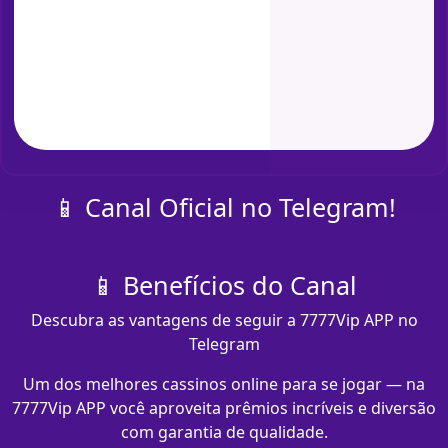
📱 Canal Oficial no Telegram!
📱 Benefícios do Canal
Descubra as vantagens de seguir a 7777Vip APP no
Telegram
Um dos melhores cassinos online para se jogar — na
7777Vip APP você aproveita prêmios incríveis e diversão
com garantia de qualidade.