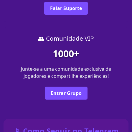
Falar Suporte
👥 Comunidade VIP
1000+
Junte-se a uma comunidade exclusiva de
jogadores e compartilhe experiências!
Entrar Grupo
📱 Como Seguir no Telegram