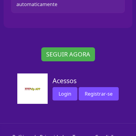
automaticamente
SEGUIR AGORA
Acessos
Login
Registrar-se