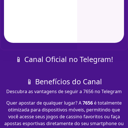
📱 Canal Oficial no Telegram!
📱 Benefícios do Canal
Descubra as vantagens de seguir a 7656 no Telegram
Quer apostar de qualquer lugar? A
7656
é totalmente
otimizada para dispositivos móveis, permitindo que
você acesse seus jogos de cassino favoritos ou faça
apostas esportivas diretamente do seu smartphone ou