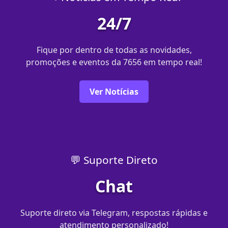
24/7
Fique por dentro de todas as novidades,
promoções e eventos da 7656 em tempo real!
Ver Notícias
💬 Suporte Direto
Chat
Suporte direto via Telegram, respostas rápidas e
atendimento personalizado!