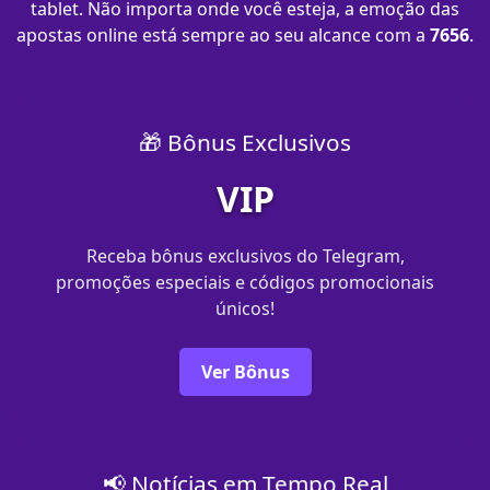
tablet. Não importa onde você esteja, a emoção das
apostas online está sempre ao seu alcance com a
7656
.
🎁 Bônus Exclusivos
VIP
Receba bônus exclusivos do Telegram,
promoções especiais e códigos promocionais
únicos!
Ver Bônus
📢 Notícias em Tempo Real