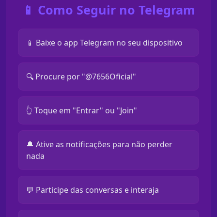
📱 Como Seguir no Telegram
📱 Baixe o app Telegram no seu dispositivo
🔍 Procure por "@7656Oficial"
👆 Toque em "Entrar" ou "Join"
🔔 Ative as notificações para não perder
nada
💬 Participe das conversas e interaja