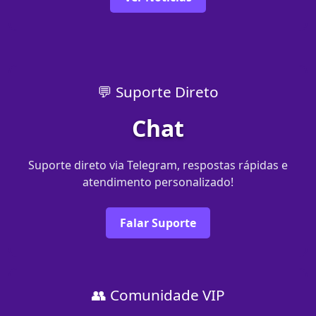
💬 Suporte Direto
Chat
Suporte direto via Telegram, respostas rápidas e
atendimento personalizado!
Falar Suporte
👥 Comunidade VIP