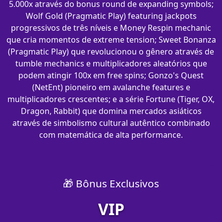
5.000x através do bonus round de expanding symbols;
Wolf Gold (Pragmatic Play) featuring jackpots
progressivos de três níveis e Money Respin mechanic
que cria momentos de extreme tension; Sweet Bonanza
(Pragmatic Play) que revolucionou o gênero através de
tumble mechanics e multiplicadores aleatórios que
podem atingir 100x em free spins; Gonzo's Quest
(NetEnt) pioneiro em avalanche features e
multiplicadores crescentes; e a série Fortune (Tiger, OX,
Dragon, Rabbit) que domina mercados asiáticos
através de simbolismo cultural autêntico combinado
com matemática de alta performance.
🎁 Bônus Exclusivos
VIP