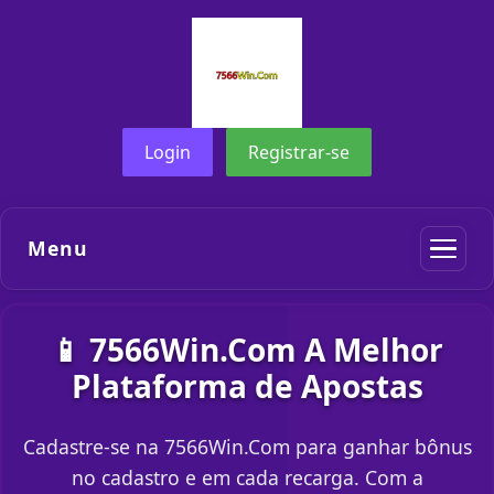
Login
Registrar-se
Menu
📱 7566Win.Com A Melhor
Plataforma de Apostas
Cadastre-se na 7566Win.Com para ganhar bônus
no cadastro e em cada recarga. Com a