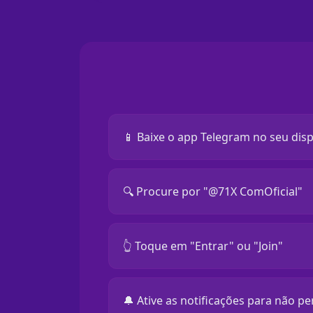
📱 Baixe o app Telegram no seu disp
🔍 Procure por "@71X ComOficial"
👆 Toque em "Entrar" ou "Join"
🔔 Ative as notificações para não p