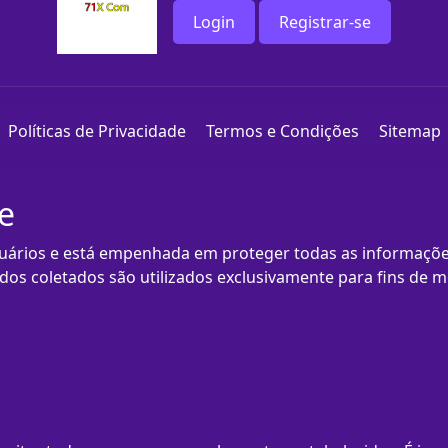
Login
Registrar-se
Políticas de Privacidade
Termos e Condições
Sitemap
de
suários e está empenhada em proteger todas as informaçõe
os coletados são utilizados exclusivamente para fins de m