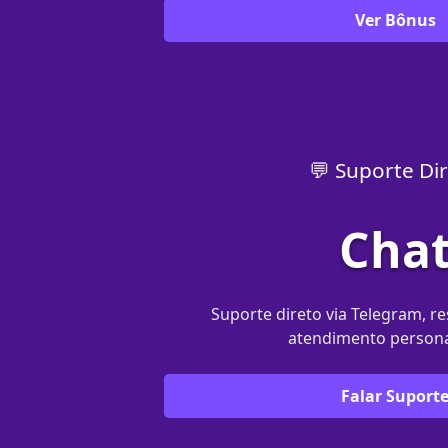
Ver Bônus
💬 Suporte Di
Cha
Suporte direto via Telegram, r
atendimento persona
Falar Suport