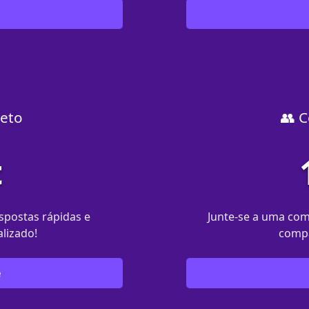
reto
👥 
t
espostas rápidas e
Junte-se a uma com
lizado!
compa
e