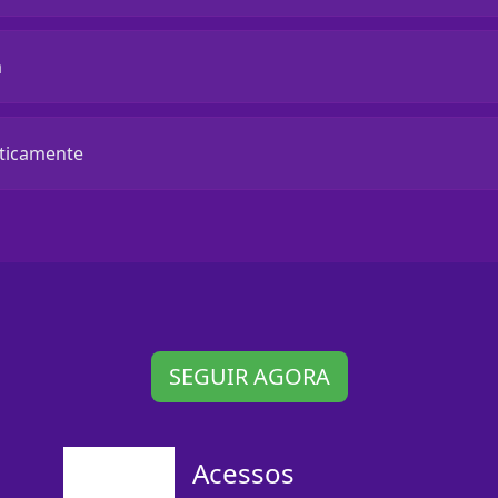
a
aticamente
SEGUIR AGORA
Acessos