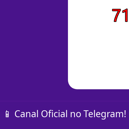
📱 Canal Oficial no Telegram!