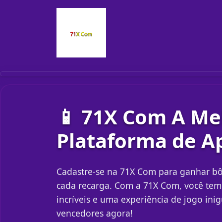
📱 71X Com A Me
Plataforma de A
Cadastre-se na 71X Com para ganhar b
cada recarga. Com a 71X Com, você te
incríveis e uma experiência de jogo inig
vencedores agora!