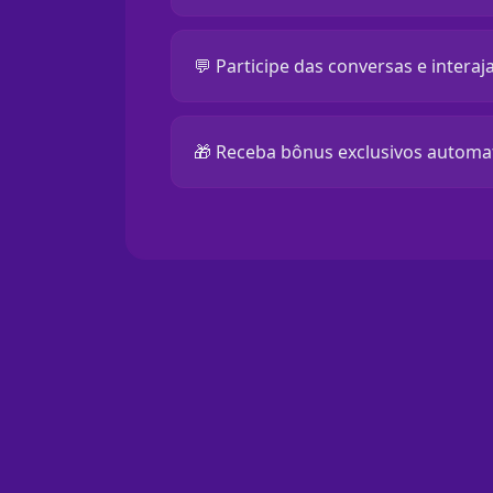
💬 Participe das conversas e interaj
🎁 Receba bônus exclusivos autom