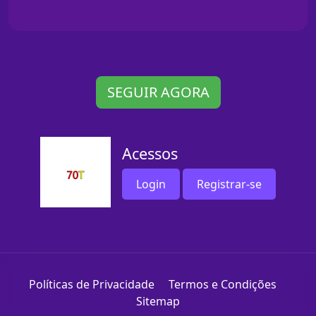
SEGUIR AGORA
Acessos
Login
Registrar-se
Políticas de Privacidade
Termos e Condições
Sitemap