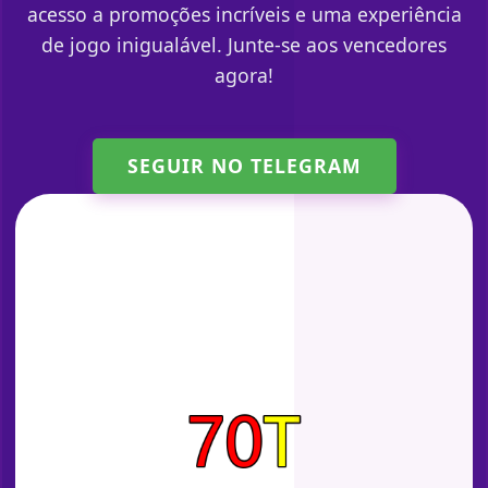
acesso a promoções incríveis e uma experiência
de jogo inigualável. Junte-se aos vencedores
agora!
SEGUIR NO TELEGRAM