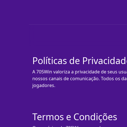
Políticas de Privacida
A 705Win valoriza a privacidade de seus us
nossos canais de comunicação. Todos os dad
jogadores.
Termos e Condições