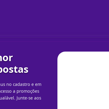
hor
postas
us no cadastro e em
acesso a promoções
ualável. Junte-se aos