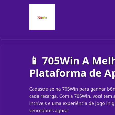
📱 705Win A Mel
Plataforma de A
Cadastre-se na 705Win para ganhar bôn
cada recarga. Com a 705Win, você tem 
incríveis e uma experiência de jogo inig
vencedores agora!