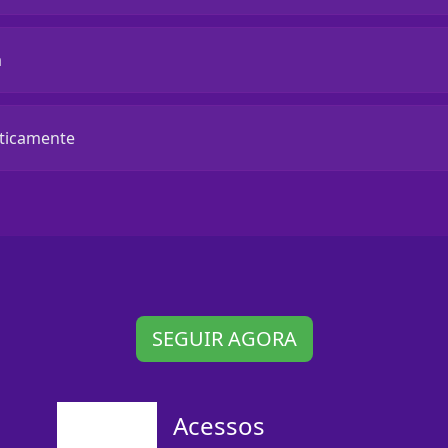
a
aticamente
SEGUIR AGORA
Acessos