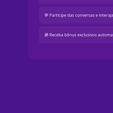
💬 Participe das conversas e interaj
🎁 Receba bônus exclusivos autom