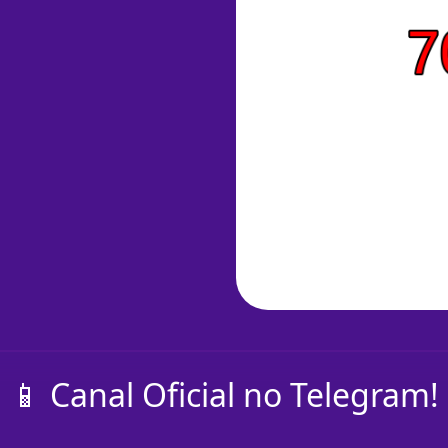
📱 Canal Oficial no Telegram!