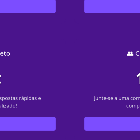
reto
👥 
t
espostas rápidas e
Junte-se a uma com
lizado!
compa
e