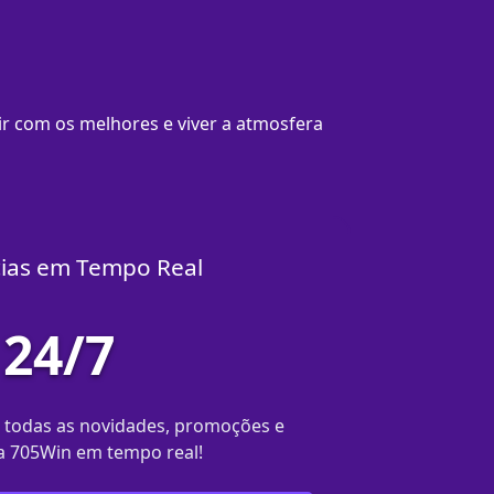
r com os melhores e viver a atmosfera
cias em Tempo Real
24/7
e todas as novidades, promoções e
a 705Win em tempo real!