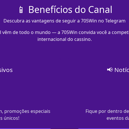
📱 Benefícios do Canal
Descubra as vantagens de seguir a 705Win no Telegram
il vêm de todo o mundo — a 705Win convida você a competi
internacional do cassino.
sivos
📢 Notí
m, promoções especiais
Fique por dentro d
s únicos!
eventos d