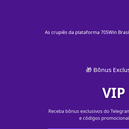
As crupiês da plataforma 705Win Bras
🎁 Bônus Exclu
VIP
Receba bônus exclusivos do Telegra
e códigos promocionai