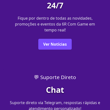
24/7
Fique por dentro de todas as novidades,
promoções e eventos da 6R Com Game em
tempo real!
Ver Notícias
💬 Suporte Direto
Chat
Suporte direto via Telegram, respostas rápidas e
atendimento personalizado!