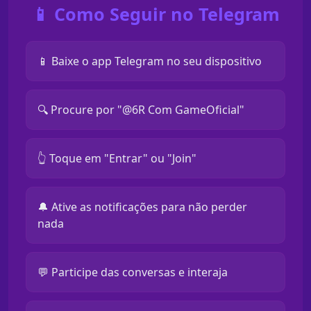
📱 Como Seguir no Telegram
📱 Baixe o app Telegram no seu dispositivo
🔍 Procure por "@6R Com GameOficial"
👆 Toque em "Entrar" ou "Join"
🔔 Ative as notificações para não perder
nada
💬 Participe das conversas e interaja