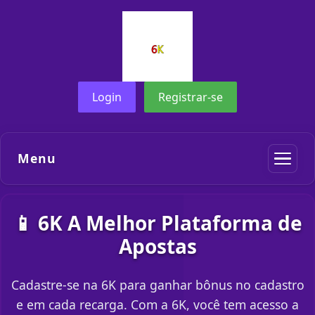
Login
Registrar-se
Menu
📱 6K A Melhor Plataforma de
Apostas
Cadastre-se na 6K para ganhar bônus no cadastro
e em cada recarga. Com a 6K, você tem acesso a