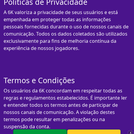
Políticas de Privacidade
A 6K valoriza a privacidade de seus usuários e está
empenhada em proteger todas as informações
pessoais fornecidas durante o uso de nossos canais de
comunicação. Todos os dados coletados são utilizados
exclusivamente para fins de melhoria contínua da
experiência de nossos jogadores.
Termos e Condições
Os usuários da 6K concordam em respeitar todas as
regras e regulamentos estabelecidos. É importante ler
e entender todos os termos antes de participar de
nossos canais de comunicação. A violação destes
termos pode resultar em penalizações ou na
suspensão da conta.
X