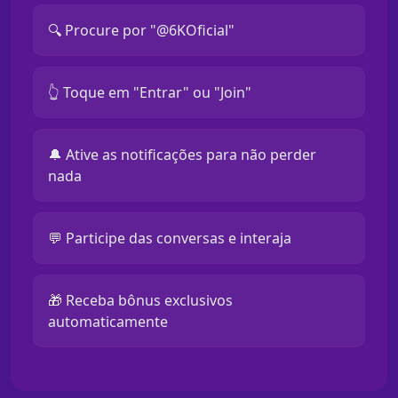
🔍 Procure por "@6KOficial"
👆 Toque em "Entrar" ou "Join"
🔔 Ative as notificações para não perder
nada
💬 Participe das conversas e interaja
🎁 Receba bônus exclusivos
automaticamente