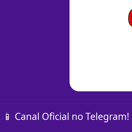
📱 Canal Oficial no Telegram!