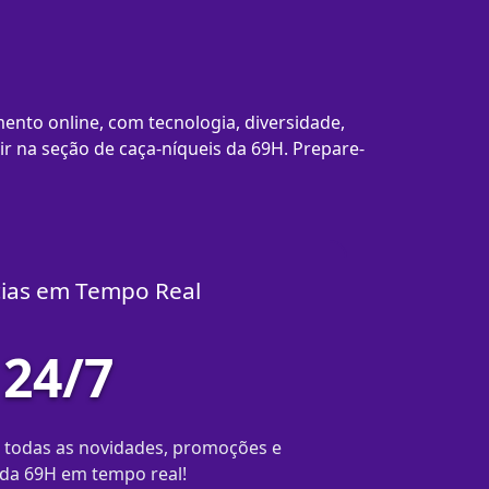
ento online, com tecnologia, diversidade,
r na seção de caça-níqueis da 69H. Prepare-
cias em Tempo Real
24/7
e todas as novidades, promoções e
 da 69H em tempo real!