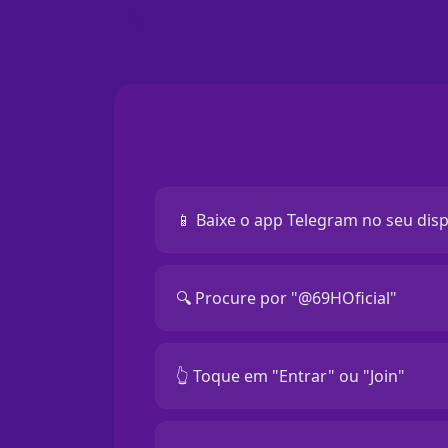
📱 Baixe o app Telegram no seu disp
🔍 Procure por "@69HOficial"
👆 Toque em "Entrar" ou "Join"