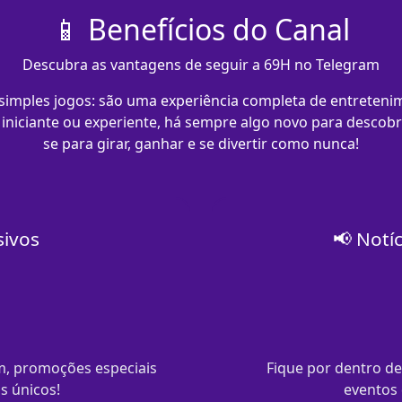
📱 Benefícios do Canal
Descubra as vantagens de seguir a 69H no Telegram
imples jogos: são uma experiência completa de entretenim
iniciante ou experiente, há sempre algo novo para descobri
se para girar, ganhar e se divertir como nunca!
sivos
📢 Notí
m, promoções especiais
Fique por dentro d
s únicos!
eventos