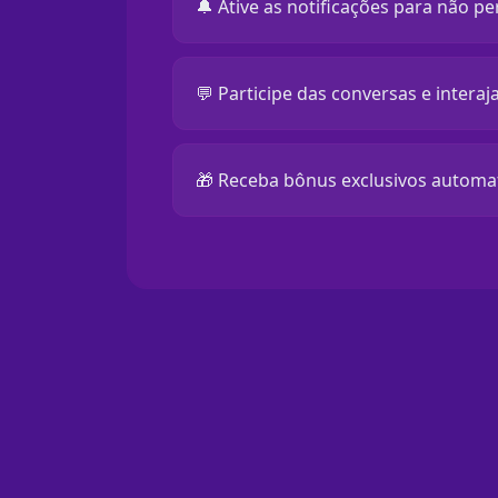
🔔 Ative as notificações para não p
💬 Participe das conversas e interaj
🎁 Receba bônus exclusivos autom