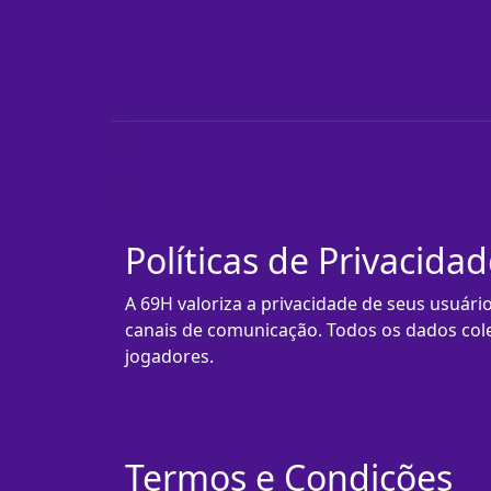
Políticas de Privacida
A 69H valoriza a privacidade de seus usuár
canais de comunicação. Todos os dados cole
jogadores.
Termos e Condições