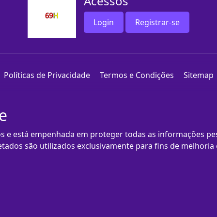
Acessos
Login
Registrar-se
Políticas de Privacidade
Termos e Condições
Sitemap
de
ios e está empenhada em proteger todas as informações pe
tados são utilizados exclusivamente para fins de melhoria