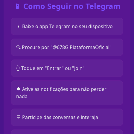
📱 Como Seguir no Telegram
📱 Baixe o app Telegram no seu dispositivo
🔍 Procure por "@678G PlataformaOficial"
👆 Toque em "Entrar" ou "Join"
🔔 Ative as notificações para não perder
nada
💬 Participe das conversas e interaja