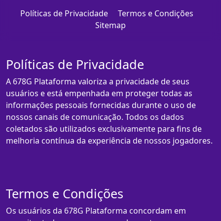
Políticas de Privacidade
Termos e Condições
Sitemap
Políticas de Privacidade
A 678G Plataforma valoriza a privacidade de seus
usuários e está empenhada em proteger todas as
informações pessoais fornecidas durante o uso de
nossos canais de comunicação. Todos os dados
coletados são utilizados exclusivamente para fins de
melhoria contínua da experiência de nossos jogadores.
Termos e Condições
Os usuários da 678G Plataforma concordam em