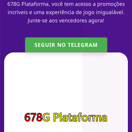
678G Plataforma, você tem acesso a promoções
incríveis e uma experiência de jogo inigualável.
Junte-se aos vencedores agora!
SEGUIR NO TELEGRAM