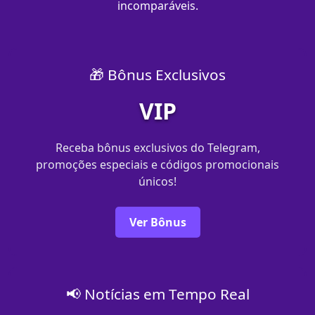
incomparáveis.
🎁 Bônus Exclusivos
VIP
Receba bônus exclusivos do Telegram,
promoções especiais e códigos promocionais
únicos!
Ver Bônus
📢 Notícias em Tempo Real