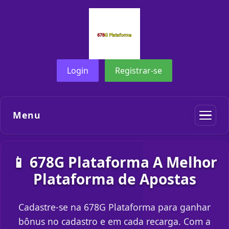
Login
Registrar-se
Menu
📱 678G Plataforma A Melhor
Plataforma de Apostas
Cadastre-se na 678G Plataforma para ganhar
bônus no cadastro e em cada recarga. Com a