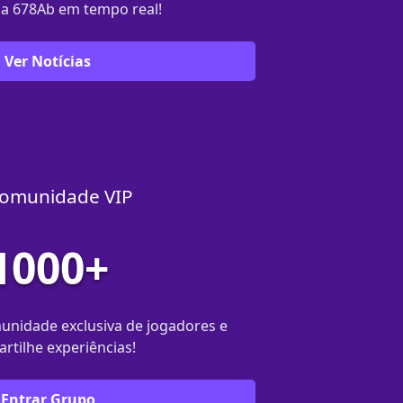
a 678Ab em tempo real!
Ver Notícias
Comunidade VIP
1000+
unidade exclusiva de jogadores e
rtilhe experiências!
Entrar Grupo