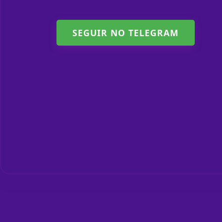
SEGUIR NO TELEGRAM