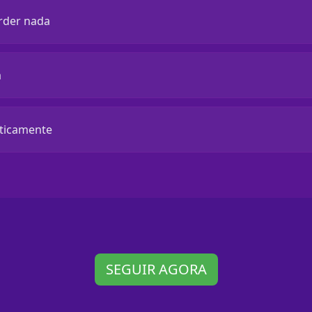
erder nada
a
aticamente
SEGUIR AGORA