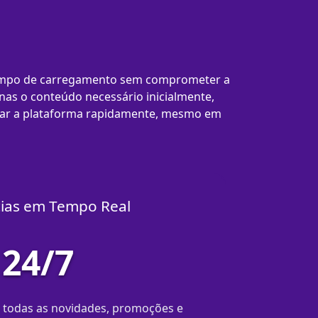
 tempo de carregamento sem comprometer a
nas o conteúdo necessário inicialmente,
sar a plataforma rapidamente, mesmo em
cias em Tempo Real
24/7
e todas as novidades, promoções e