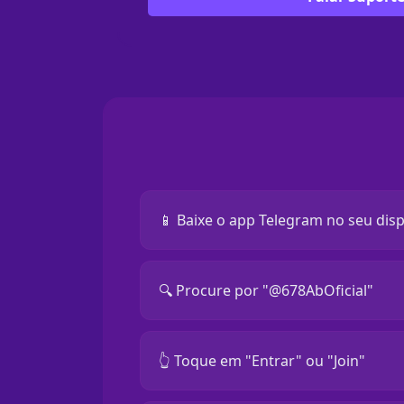
📱 Baixe o app Telegram no seu disp
🔍 Procure por "@678AbOficial"
👆 Toque em "Entrar" ou "Join"