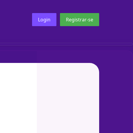
Login
Registrar-se