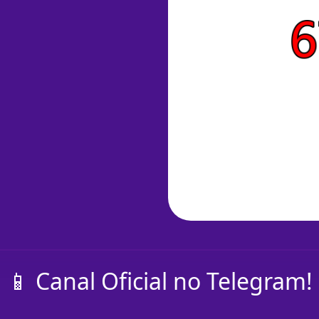
📱 Canal Oficial no Telegram!