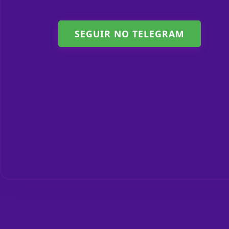
SEGUIR NO TELEGRAM