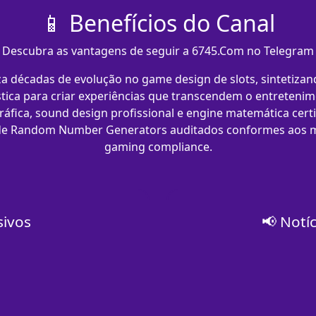
📱 Benefícios do Canal
Descubra as vantagens de seguir a 6745.Com no Telegram
za décadas de evolução no game design de slots, sintetizan
stica para criar experiências que transcendem o entretenim
ráfica, sound design profissional e engine matemática cert
 de Random Number Generators auditados conformes aos ma
gaming compliance.
sivos
📢 Notí