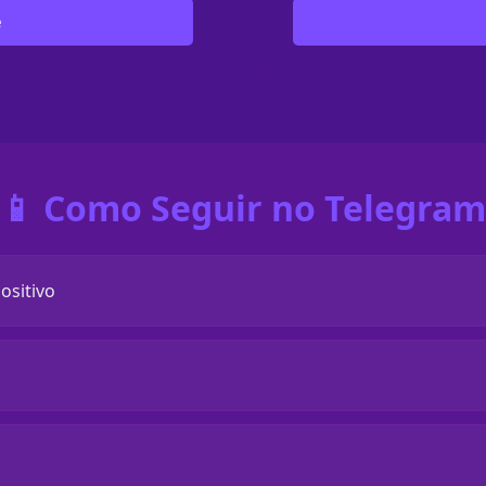
e
📱 Como Seguir no Telegram
ositivo