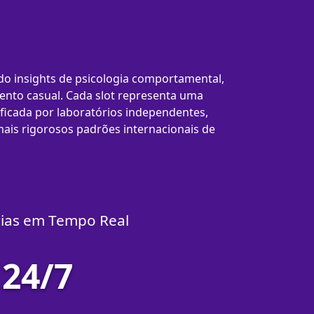
do insights de psicologia comportamental,
ento casual. Cada slot representa uma
ificada por laboratórios independentes,
is rigorosos padrões internacionais de
cias em Tempo Real
24/7