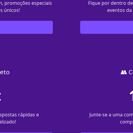
m, promoções especiais
Fique por dentro d
s únicos!
eventos da
reto
👥 
t
espostas rápidas e
Junte-se a uma com
lizado!
compa