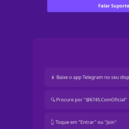
Falar Suport
📱 Baixe o app Telegram no seu disp
🔍 Procure por "@6745.ComOficial"
👆 Toque em "Entrar" ou "Join"