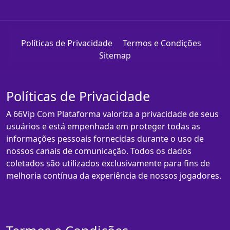
Políticas de Privacidade
Termos e Condições
Sitemap
Políticas de Privacidade
A 66Vip Com Plataforma valoriza a privacidade de seus
usuários e está empenhada em proteger todas as
informações pessoais fornecidas durante o uso de
nossos canais de comunicação. Todos os dados
coletados são utilizados exclusivamente para fins de
melhoria contínua da experiência de nossos jogadores.