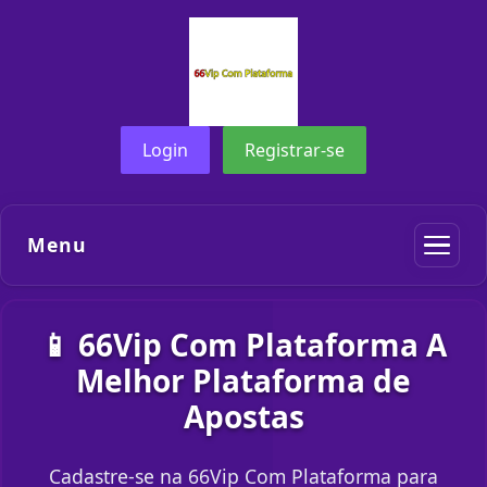
Login
Registrar-se
Menu
📱 66Vip Com Plataforma A
Melhor Plataforma de
Apostas
Cadastre-se na 66Vip Com Plataforma para