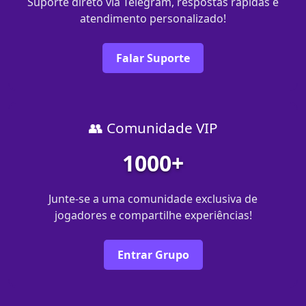
Suporte direto via Telegram, respostas rápidas e
atendimento personalizado!
Falar Suporte
👥 Comunidade VIP
1000+
Junte-se a uma comunidade exclusiva de
jogadores e compartilhe experiências!
Entrar Grupo