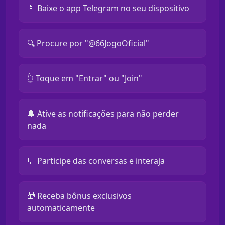
📱 Baixe o app Telegram no seu dispositivo
🔍 Procure por "@66JogoOficial"
👆 Toque em "Entrar" ou "Join"
🔔 Ative as notificações para não perder
nada
💬 Participe das conversas e interaja
🎁 Receba bônus exclusivos
automaticamente