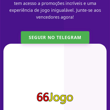
tem acesso a promoções incríveis e uma
experiência de jogo inigualável. Junte-se aos
vencedores agora!
SEGUIR NO TELEGRAM