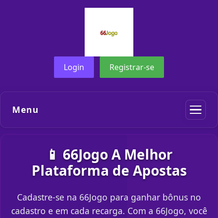
Login
Registrar-se
Menu
📱 66Jogo A Melhor
Plataforma de Apostas
Cadastre-se na 66Jogo para ganhar bônus no
cadastro e em cada recarga. Com a 66Jogo, você