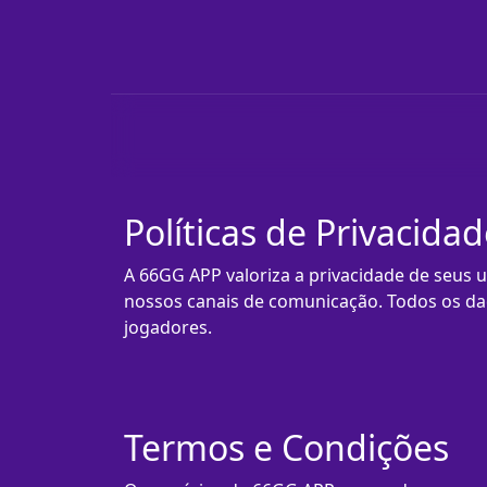
Políticas de Privacida
A 66GG APP valoriza a privacidade de seus
nossos canais de comunicação. Todos os dad
jogadores.
Termos e Condições