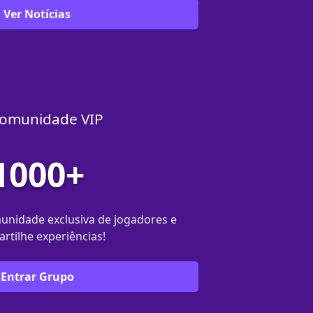
Ver Notícias
Comunidade VIP
1000+
unidade exclusiva de jogadores e
rtilhe experiências!
Entrar Grupo