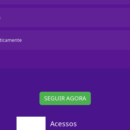
a
aticamente
SEGUIR AGORA
Acessos