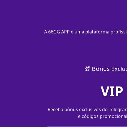
A 66GG APP é uma plataforma profissio
🎁 Bônus Exclu
VIP
Receba bônus exclusivos do Telegra
e códigos promocionai