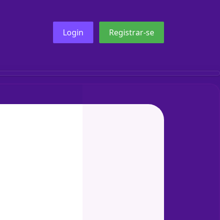
Login
Registrar-se