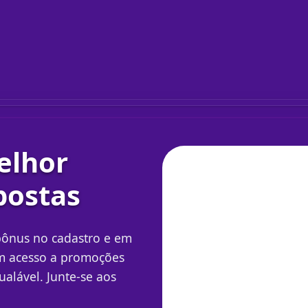
elhor
postas
bônus no cadastro e em
em acesso a promoções
ualável. Junte-se aos