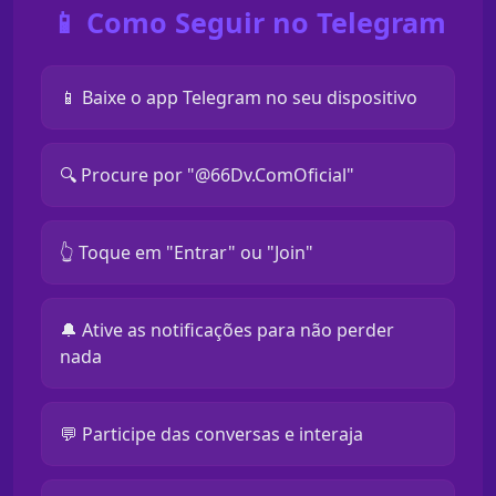
📱 Como Seguir no Telegram
📱 Baixe o app Telegram no seu dispositivo
🔍 Procure por "@66Dv.ComOficial"
👆 Toque em "Entrar" ou "Join"
🔔 Ative as notificações para não perder
nada
💬 Participe das conversas e interaja