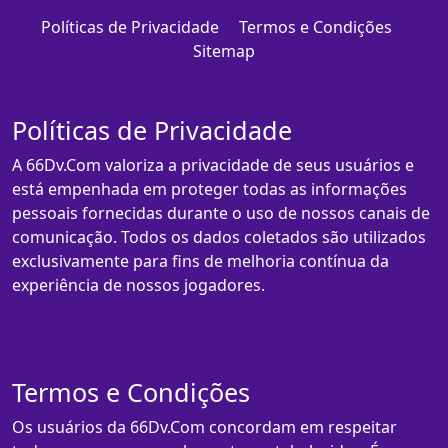
Políticas de Privacidade
Termos e Condições
Sitemap
Políticas de Privacidade
A 66Dv.Com valoriza a privacidade de seus usuários e
está empenhada em proteger todas as informações
pessoais fornecidas durante o uso de nossos canais de
comunicação. Todos os dados coletados são utilizados
exclusivamente para fins de melhoria contínua da
experiência de nossos jogadores.
Termos e Condições
Os usuários da 66Dv.Com concordam em respeitar