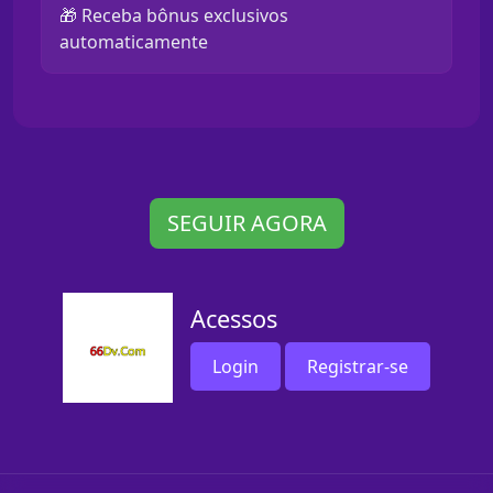
🎁 Receba bônus exclusivos
automaticamente
SEGUIR AGORA
Acessos
Login
Registrar-se