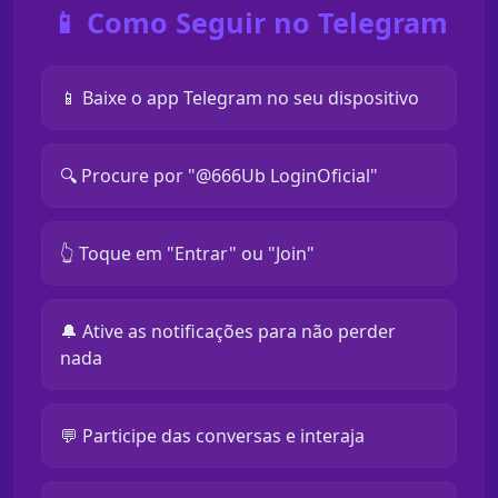
📱 Como Seguir no Telegram
📱 Baixe o app Telegram no seu dispositivo
🔍 Procure por "@666Ub LoginOficial"
👆 Toque em "Entrar" ou "Join"
🔔 Ative as notificações para não perder
nada
💬 Participe das conversas e interaja