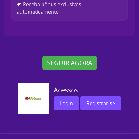
🎁 Receba bônus exclusivos
automaticamente
SEGUIR AGORA
Acessos
Login
Registrar-se