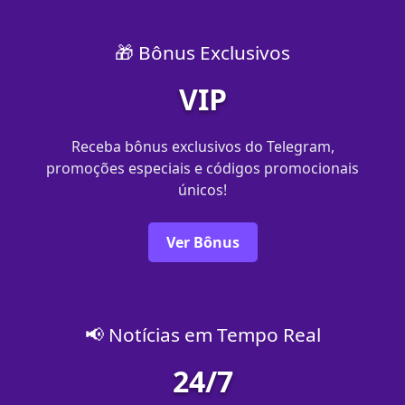
🎁 Bônus Exclusivos
VIP
Receba bônus exclusivos do Telegram,
promoções especiais e códigos promocionais
únicos!
Ver Bônus
📢 Notícias em Tempo Real
24/7