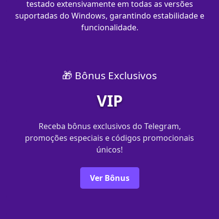
testado extensivamente em todas as versões
suportadas do Windows, garantindo estabilidade e
funcionalidade.
🎁 Bônus Exclusivos
VIP
Receba bônus exclusivos do Telegram,
promoções especiais e códigos promocionais
únicos!
Ver Bônus