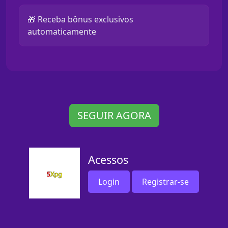
🎁 Receba bônus exclusivos
automaticamente
SEGUIR AGORA
Acessos
Login
Registrar-se