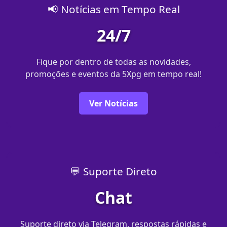
📢 Notícias em Tempo Real
24/7
Fique por dentro de todas as novidades,
promoções e eventos da 5Xpg em tempo real!
Ver Notícias
💬 Suporte Direto
Chat
Suporte direto via Telegram, respostas rápidas e