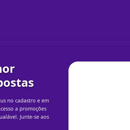
hor
postas
us no cadastro e em
acesso a promoções
ualável. Junte-se aos