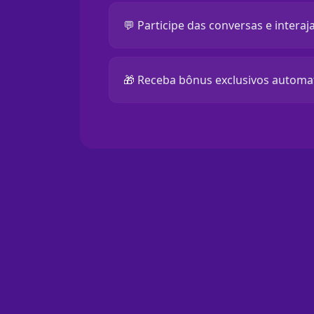
💬 Participe das conversas e interaj
🎁 Receba bônus exclusivos autom