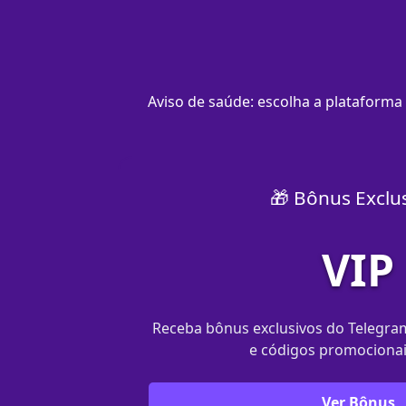
Aviso de saúde: escolha a plataforma o
🎁 Bônus Exclu
VIP
Receba bônus exclusivos do Telegra
e códigos promocionai
Ver Bônus