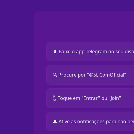
📱 Baixe o app Telegram no seu disp
🔍 Procure por "@5L.ComOficial"
👆 Toque em "Entrar" ou "Join"
🔔 Ative as notificações para não p