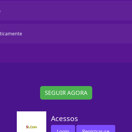
a
aticamente
SEGUIR AGORA
Acessos
Login
Registrar-se