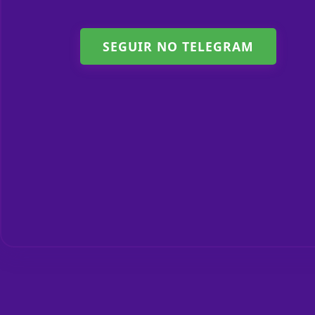
SEGUIR NO TELEGRAM