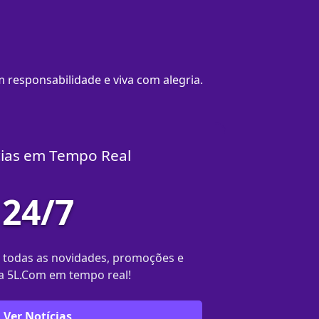
om responsabilidade e viva com alegria.
cias em Tempo Real
24/7
e todas as novidades, promoções e
a 5L.Com em tempo real!
Ver Notícias