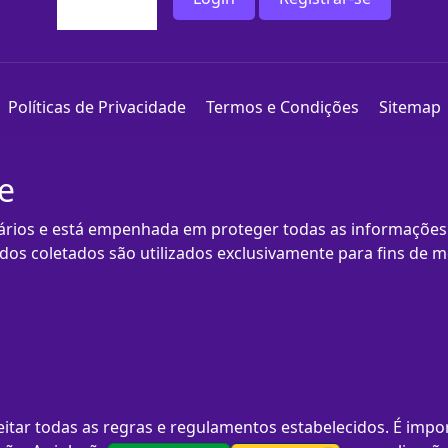
Políticas de Privacidade
Termos e Condições
Sitemap
de
uários e está empenhada em proteger todas as informações
os coletados são utilizados exclusivamente para fins de m
ar todas as regras e regulamentos estabelecidos. É impor