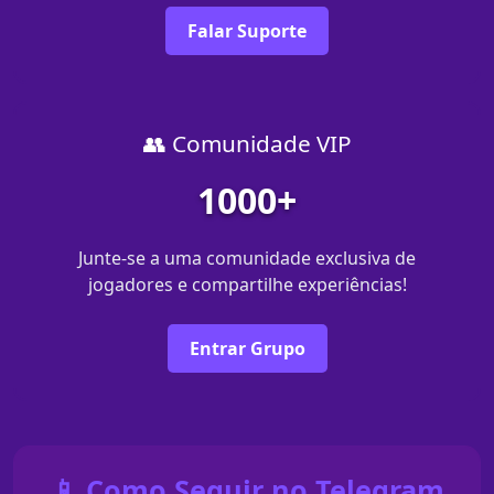
Falar Suporte
👥 Comunidade VIP
1000+
Junte-se a uma comunidade exclusiva de
jogadores e compartilhe experiências!
Entrar Grupo
📱 Como Seguir no Telegram