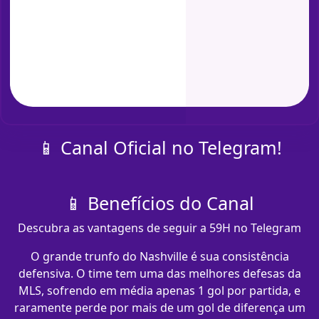
📱 Canal Oficial no Telegram!
📱 Benefícios do Canal
Descubra as vantagens de seguir a 59H no Telegram
O grande trunfo do Nashville é sua consistência
defensiva. O time tem uma das melhores defesas da
MLS, sofrendo em média apenas 1 gol por partida, e
raramente perde por mais de um gol de diferença um