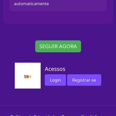
automaticamente
SEGUIR AGORA
Acessos
Login
Registrar-se