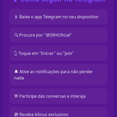
📱 Baixe o app Telegram no seu dispositivo
🔍 Procure por "@59HOficial"
👆 Toque em "Entrar" ou "Join"
🔔 Ative as notificações para não perder
nada
💬 Participe das conversas e interaja
🎁 Receba bônus exclusivos