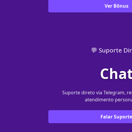
Ver Bônus
💬 Suporte Di
Cha
Suporte direto via Telegram, r
atendimento persona
Falar Suport