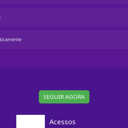
a
aticamente
SEGUIR AGORA
Acessos