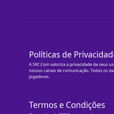
Políticas de Privacida
A 59C.Com valoriza a privacidade de seus u
nossos canais de comunicação. Todos os dad
jogadores.
Termos e Condições