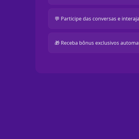
💬 Participe das conversas e interaj
🎁 Receba bônus exclusivos autom