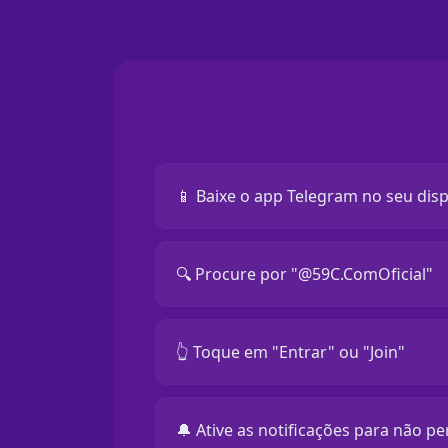
📱 Baixe o app Telegram no seu disp
🔍 Procure por "@59C.ComOficial"
👆 Toque em "Entrar" ou "Join"
🔔 Ative as notificações para não p