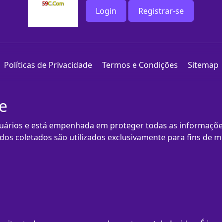
Login
Registrar-se
Políticas de Privacidade
Termos e Condições
Sitemap
de
suários e está empenhada em proteger todas as informaçõe
os coletados são utilizados exclusivamente para fins de m