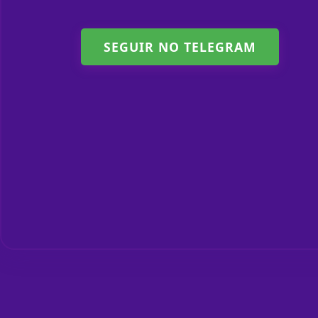
SEGUIR NO TELEGRAM