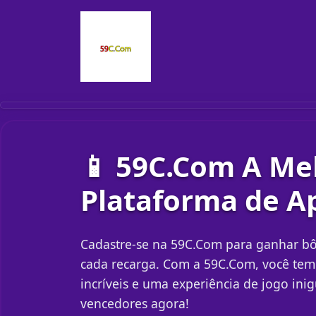
📱 59C.Com A Me
Plataforma de A
Cadastre-se na 59C.Com para ganhar b
cada recarga. Com a 59C.Com, você te
incríveis e uma experiência de jogo inig
vencedores agora!