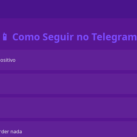
📱 Como Seguir no Telegram
ositivo
erder nada