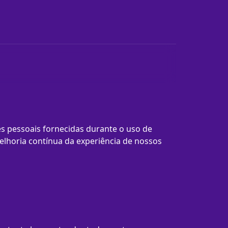
s pessoais fornecidas durante o uso de
elhoria contínua da experiência de nossos