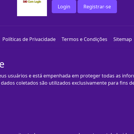
Login
Registrar-se
Políticas de Privacidade
Termos e Condições
Sitemap
de
seus usuários e está empenhada em proteger todas as info
dados coletados são utilizados exclusivamente para fins d