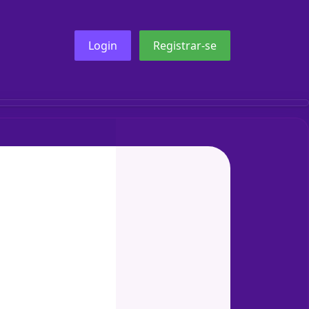
Login
Registrar-se