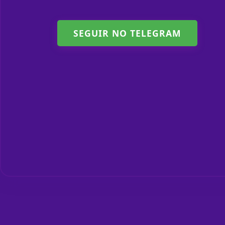
SEGUIR NO TELEGRAM