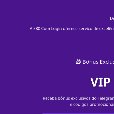
D
A 580 Com Login oferece serviço de excelê
🎁 Bônus Exclu
VIP
Receba bônus exclusivos do Telegra
e códigos promocionai