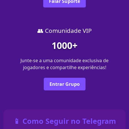
Falar Suporte
👥 Comunidade VIP
1000+
Junte-se a uma comunidade exclusiva de
jogadores e compartilhe experiências!
Entrar Grupo
📱 Como Seguir no Telegram