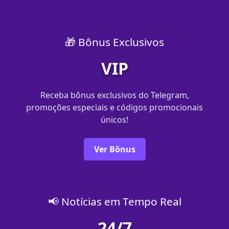
🎁 Bônus Exclusivos
VIP
Receba bônus exclusivos do Telegram,
promoções especiais e códigos promocionais
únicos!
Ver Bônus
📢 Notícias em Tempo Real
24/7