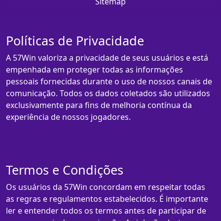
Sitemap
Políticas de Privacidade
A 57Win valoriza a privacidade de seus usuários e está
empenhada em proteger todas as informações
pessoais fornecidas durante o uso de nossos canais de
comunicação. Todos os dados coletados são utilizados
exclusivamente para fins de melhoria contínua da
experiência de nossos jogadores.
Termos e Condições
Os usuários da 57Win concordam em respeitar todas
as regras e regulamentos estabelecidos. É importante
ler e entender todos os termos antes de participar de