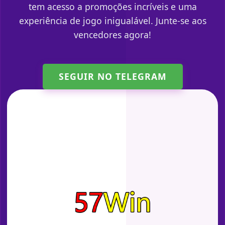
tem acesso a promoções incríveis e uma
experiência de jogo inigualável. Junte-se aos
vencedores agora!
SEGUIR NO TELEGRAM