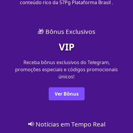
conteúdo rico da 57Pg Plataforma Brasil .
🎁 Bônus Exclusivos
VIP
Receba bônus exclusivos do Telegram,
promoções especiais e códigos promocionais
únicos!
Ver Bônus
📢 Notícias em Tempo Real