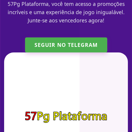
57Pg Plataforma, você tem acesso a promoções
incríveis e uma experiência de jogo inigualável.
Junte-se aos vencedores agora!
SEGUIR NO TELEGRAM