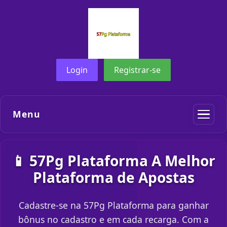
Login
Registrar-se
Menu
📱 57Pg Plataforma A Melhor
Plataforma de Apostas
Cadastre-se na 57Pg Plataforma para ganhar
bônus no cadastro e em cada recarga. Com a