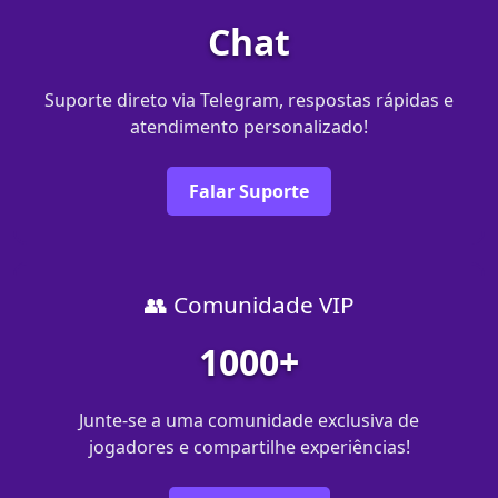
Chat
Suporte direto via Telegram, respostas rápidas e
atendimento personalizado!
Falar Suporte
👥 Comunidade VIP
1000+
Junte-se a uma comunidade exclusiva de
jogadores e compartilhe experiências!