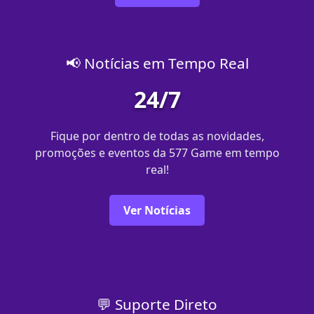
📢 Notícias em Tempo Real
24/7
Fique por dentro de todas as novidades,
promoções e eventos da 577 Game em tempo
real!
Ver Notícias
💬 Suporte Direto