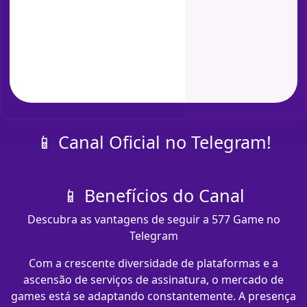
📱 Canal Oficial no Telegram!
📱 Benefícios do Canal
Descubra as vantagens de seguir a 577 Game no
Telegram
Com a crescente diversidade de plataformas e a
ascensão de serviços de assinatura, o mercado de
games está se adaptando constantemente. A presença