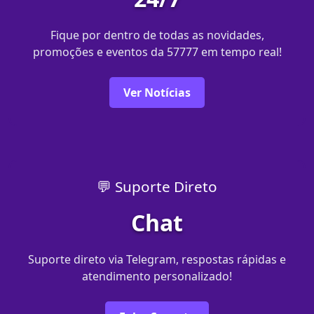
Fique por dentro de todas as novidades,
promoções e eventos da 57777 em tempo real!
Ver Notícias
💬 Suporte Direto
Chat
Suporte direto via Telegram, respostas rápidas e
atendimento personalizado!