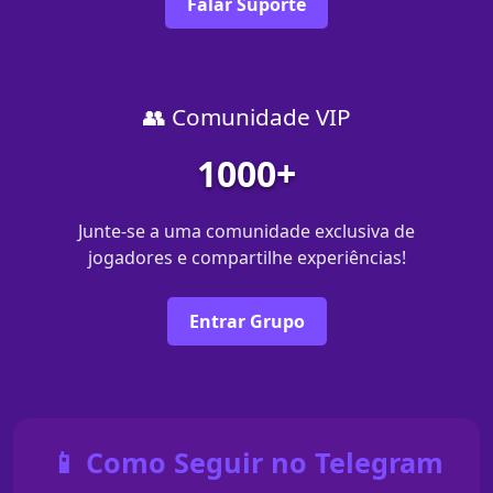
Falar Suporte
👥 Comunidade VIP
1000+
Junte-se a uma comunidade exclusiva de
jogadores e compartilhe experiências!
Entrar Grupo
📱 Como Seguir no Telegram