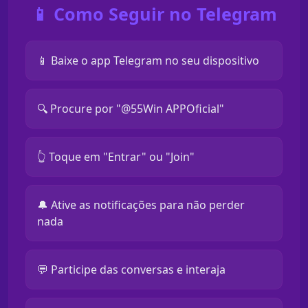
📱 Como Seguir no Telegram
📱 Baixe o app Telegram no seu dispositivo
🔍 Procure por "@55Win APPOficial"
👆 Toque em "Entrar" ou "Join"
🔔 Ative as notificações para não perder
nada
💬 Participe das conversas e interaja