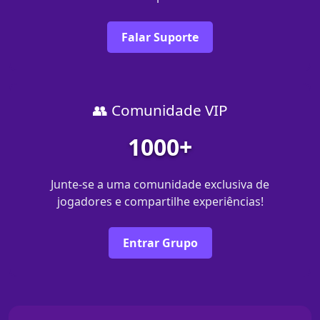
Falar Suporte
👥 Comunidade VIP
1000+
Junte-se a uma comunidade exclusiva de
jogadores e compartilhe experiências!
Entrar Grupo