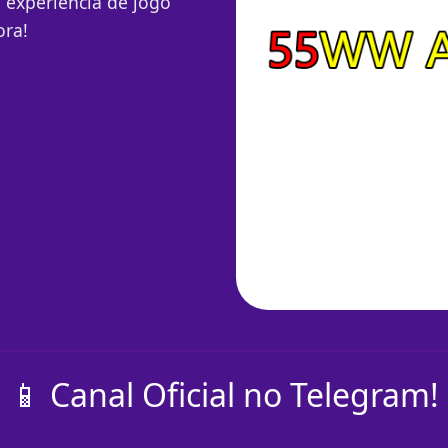
 experiência de jogo
ora!
📱 Canal Oficial no Telegram!