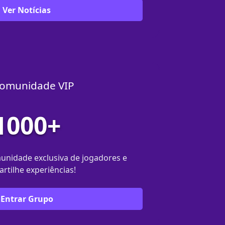
Ver Notícias
Comunidade VIP
1000+
unidade exclusiva de jogadores e
rtilhe experiências!
Entrar Grupo