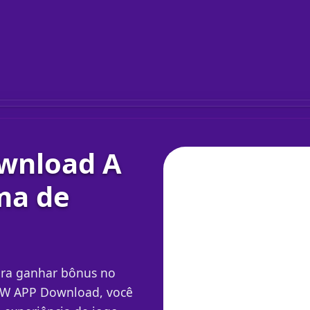
wnload A
ma de
ra ganhar bônus no
WW APP Download, você