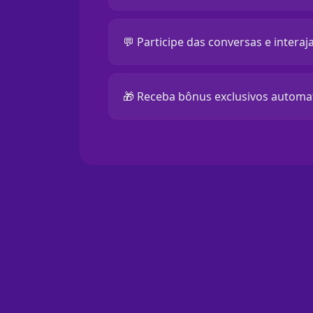
💬 Participe das conversas e interaj
🎁 Receba bônus exclusivos autom