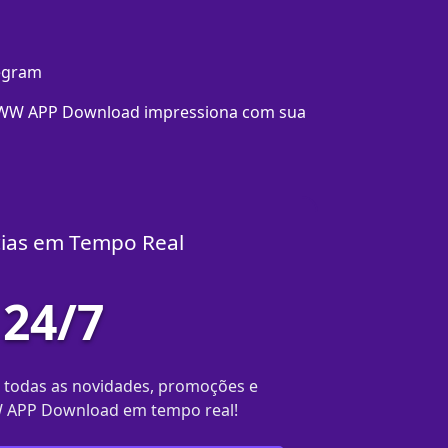
egram
55WW APP Download impressiona com sua
cias em Tempo Real
24/7
e todas as novidades, promoções e
 APP Download em tempo real!