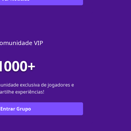
Comunidade VIP
1000+
unidade exclusiva de jogadores e
rtilhe experiências!
Entrar Grupo