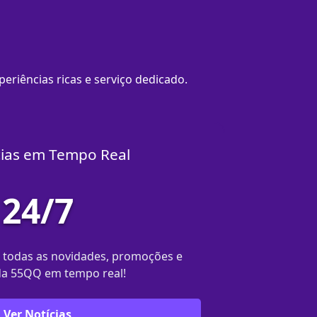
riências ricas e serviço dedicado.
cias em Tempo Real
24/7
e todas as novidades, promoções e
da 55QQ em tempo real!
Ver Notícias