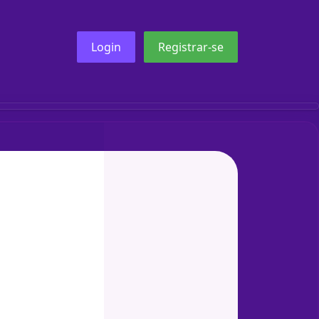
Login
Registrar-se