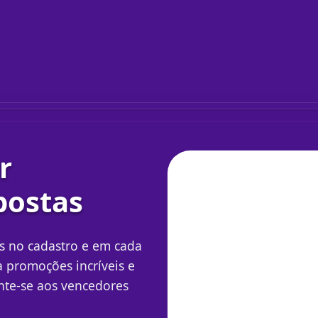
r
postas
s no cadastro e em cada
 promoções incríveis e
unte-se aos vencedores