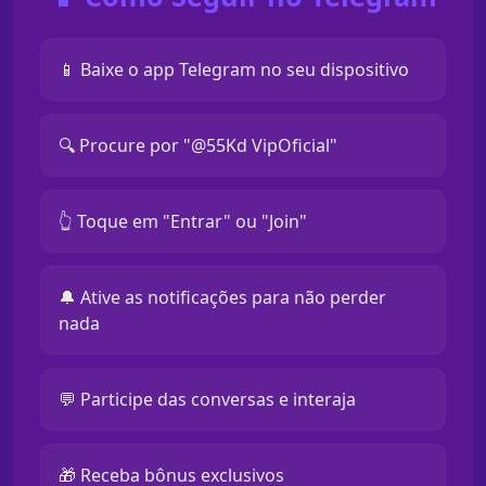
📱 Baixe o app Telegram no seu dispositivo
🔍 Procure por "@55Kd VipOficial"
👆 Toque em "Entrar" ou "Join"
🔔 Ative as notificações para não perder
nada
💬 Participe das conversas e interaja
🎁 Receba bônus exclusivos