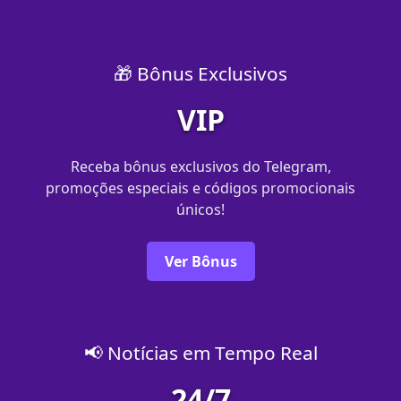
🎁 Bônus Exclusivos
VIP
Receba bônus exclusivos do Telegram,
promoções especiais e códigos promocionais
únicos!
Ver Bônus
📢 Notícias em Tempo Real
24/7