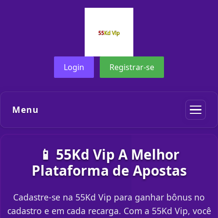
Login
Registrar-se
Menu
📱 55Kd Vip A Melhor
Plataforma de Apostas
Cadastre-se na 55Kd Vip para ganhar bônus no
cadastro e em cada recarga. Com a 55Kd Vip, você