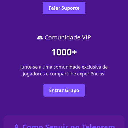
Falar Suporte
👥 Comunidade VIP
1000+
Junte-se a uma comunidade exclusiva de
jogadores e compartilhe experiências!
Entrar Grupo
📱 Como Seguir no Telegram