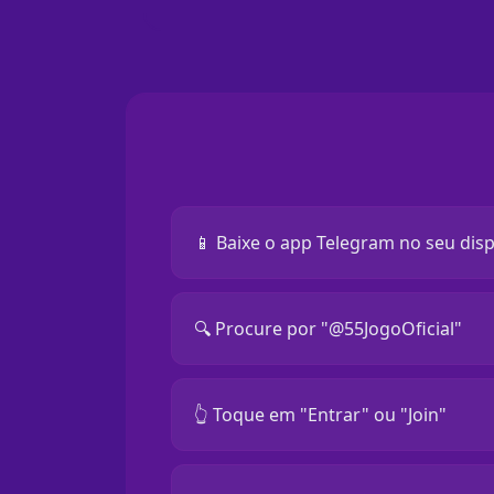
📱 Baixe o app Telegram no seu disp
🔍 Procure por "@55JogoOficial"
👆 Toque em "Entrar" ou "Join"