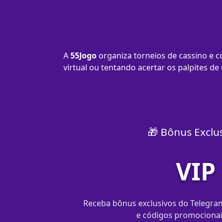
A
55Jogo
organiza torneios de cassino e 
virtual ou tentando acertar os palpites 
🎁 Bônus Exclu
VIP
Receba bônus exclusivos do Telegra
e códigos promocionai