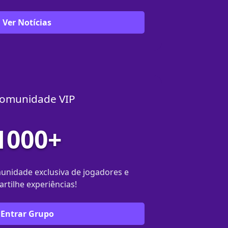
Ver Notícias
Comunidade VIP
1000+
unidade exclusiva de jogadores e
rtilhe experiências!
Entrar Grupo