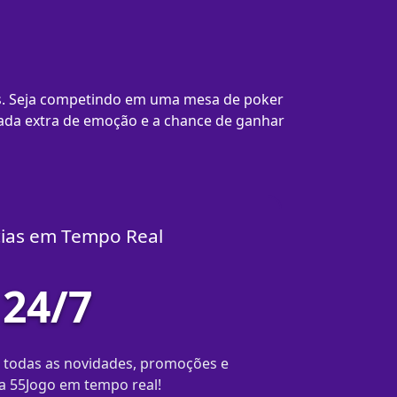
is. Seja competindo em uma mesa de poker
mada extra de emoção e a chance de ganhar
cias em Tempo Real
24/7
e todas as novidades, promoções e
a 55Jogo em tempo real!