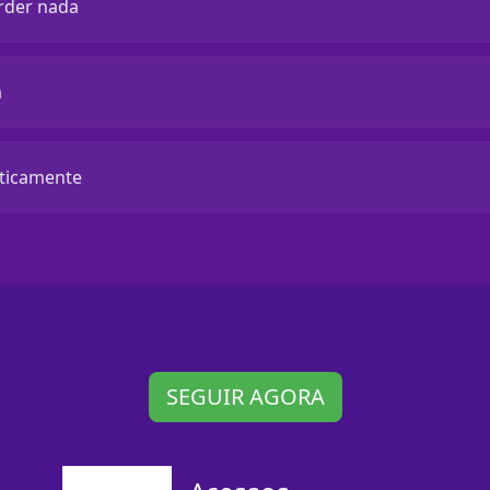
erder nada
a
aticamente
SEGUIR AGORA