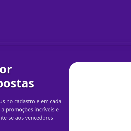
or
postas
us no cadastro e em cada
 a promoções incríveis e
unte-se aos vencedores