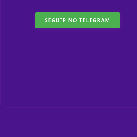
SEGUIR NO TELEGRAM