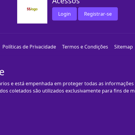
Acessos
Login
Registrar-se
Políticas de Privacidade
Termos e Condições
Sitemap
de
uários e está empenhada em proteger todas as informações
os coletados são utilizados exclusivamente para fins de m