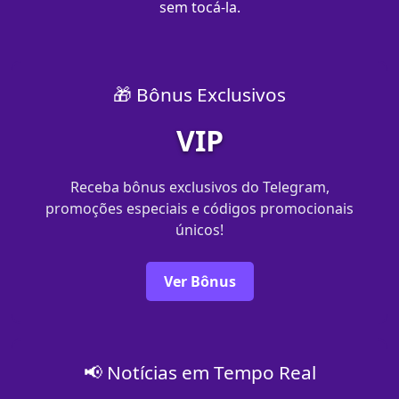
sem tocá-la.
🎁 Bônus Exclusivos
VIP
Receba bônus exclusivos do Telegram,
promoções especiais e códigos promocionais
únicos!
Ver Bônus
📢 Notícias em Tempo Real