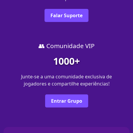
Falar Suporte
👥 Comunidade VIP
1000+
Junte-se a uma comunidade exclusiva de
jogadores e compartilhe experiências!
Entrar Grupo