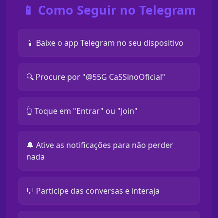
📱 Como Seguir no Telegram
📱 Baixe o app Telegram no seu dispositivo
🔍 Procure por "@55G CaSSinoOficial"
👆 Toque em "Entrar" ou "Join"
🔔 Ative as notificações para não perder
nada
💬 Participe das conversas e interaja