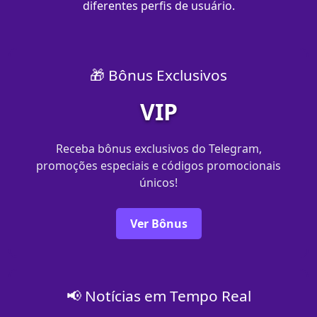
diferentes perfis de usuário.
🎁 Bônus Exclusivos
VIP
Receba bônus exclusivos do Telegram,
promoções especiais e códigos promocionais
únicos!
Ver Bônus
📢 Notícias em Tempo Real