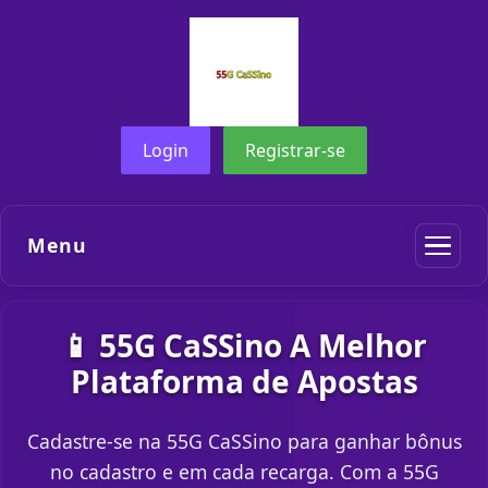
Login
Registrar-se
Menu
📱 55G CaSSino A Melhor
Plataforma de Apostas
Cadastre-se na 55G CaSSino para ganhar bônus
no cadastro e em cada recarga. Com a 55G