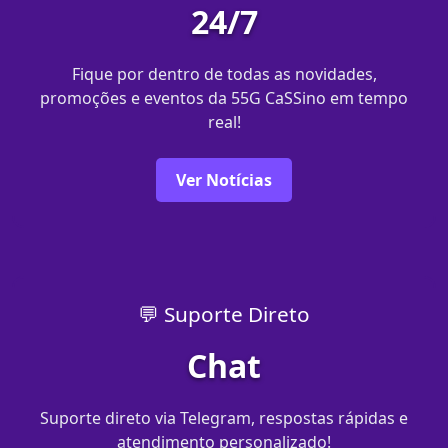
24/7
Fique por dentro de todas as novidades,
promoções e eventos da 55G CaSSino em tempo
real!
Ver Notícias
💬 Suporte Direto
Chat
Suporte direto via Telegram, respostas rápidas e
atendimento personalizado!