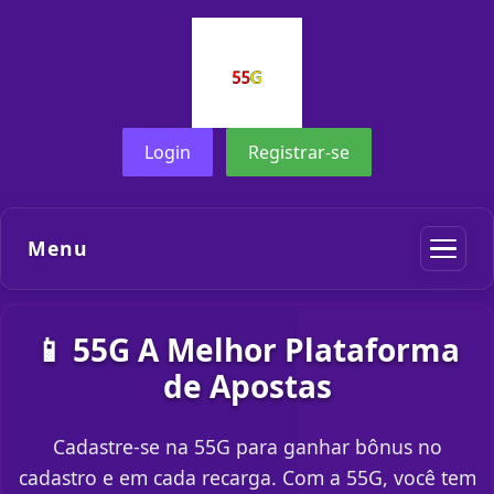
Login
Registrar-se
Menu
📱 55G A Melhor Plataforma
de Apostas
Cadastre-se na 55G para ganhar bônus no
cadastro e em cada recarga. Com a 55G, você tem