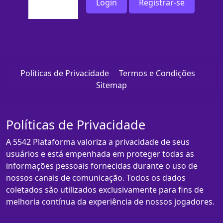
Login
Registrar-se
Políticas de Privacidade
Termos e Condições
Sitemap
Políticas de Privacidade
A 5542 Plataforma valoriza a privacidade de seus
usuários e está empenhada em proteger todas as
informações pessoais fornecidas durante o uso de
nossos canais de comunicação. Todos os dados
coletados são utilizados exclusivamente para fins de
melhoria contínua da experiência de nossos jogadores.