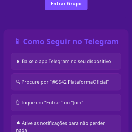
Entrar Grupo
📱 Como Seguir no Telegram
📱 Baixe o app Telegram no seu dispositivo
🔍 Procure por "@5542 PlataformaOficial"
👆 Toque em "Entrar" ou "Join"
🔔 Ative as notificações para não perder
nada