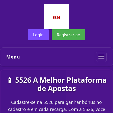
Login
Registrar-se
Menu
📱 5526 A Melhor Plataforma
de Apostas
Cadastre-se na 5526 para ganhar bônus no
cadastro e em cada recarga. Com a 5526, você