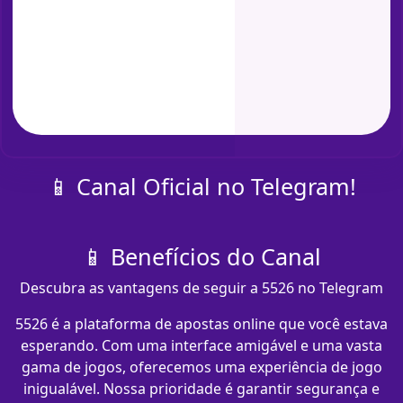
📱 Canal Oficial no Telegram!
📱 Benefícios do Canal
Descubra as vantagens de seguir a 5526 no Telegram
5526 é a plataforma de apostas online que você estava
esperando. Com uma interface amigável e uma vasta
gama de jogos, oferecemos uma experiência de jogo
inigualável. Nossa prioridade é garantir segurança e