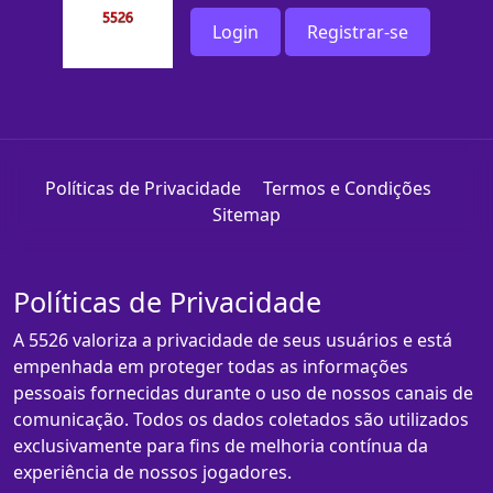
Login
Registrar-se
Políticas de Privacidade
Termos e Condições
Sitemap
Políticas de Privacidade
A 5526 valoriza a privacidade de seus usuários e está
empenhada em proteger todas as informações
pessoais fornecidas durante o uso de nossos canais de
comunicação. Todos os dados coletados são utilizados
exclusivamente para fins de melhoria contínua da
experiência de nossos jogadores.