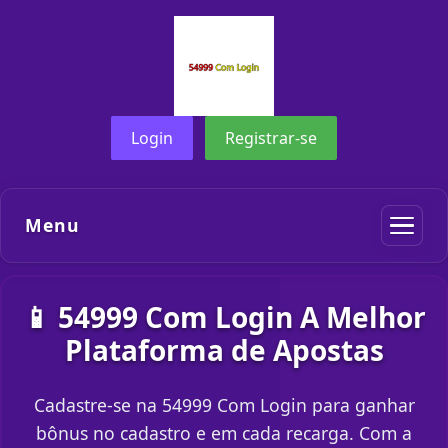
Login
Registrar-se
Menu
📱 54999 Com Login A Melhor
Plataforma de Apostas
Cadastre-se na 54999 Com Login para ganhar
bônus no cadastro e em cada recarga. Com a