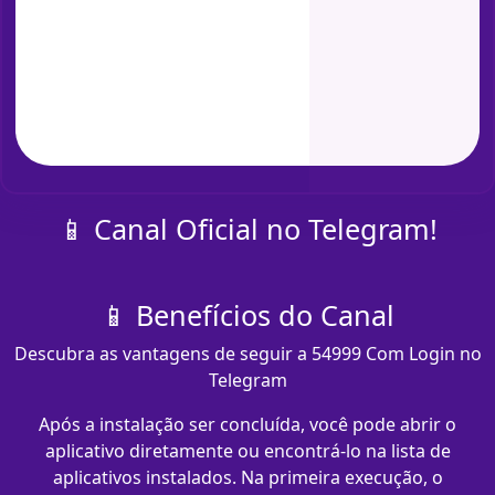
📱 Canal Oficial no Telegram!
📱 Benefícios do Canal
Descubra as vantagens de seguir a 54999 Com Login no
Telegram
Após a instalação ser concluída, você pode abrir o
aplicativo diretamente ou encontrá-lo na lista de
aplicativos instalados. Na primeira execução, o