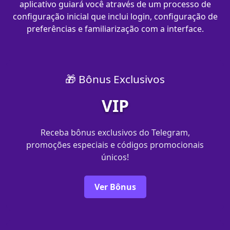
aplicativo guiará você através de um processo de
configuração inicial que inclui login, configuração de
preferências e familiarização com a interface.
🎁 Bônus Exclusivos
VIP
Receba bônus exclusivos do Telegram,
promoções especiais e códigos promocionais
únicos!
Ver Bônus