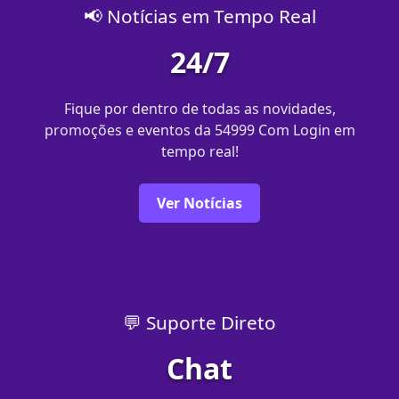
📢 Notícias em Tempo Real
24/7
Fique por dentro de todas as novidades,
promoções e eventos da 54999 Com Login em
tempo real!
Ver Notícias
💬 Suporte Direto
Chat