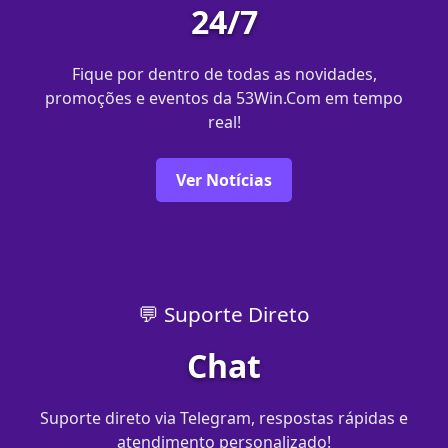
24/7
Fique por dentro de todas as novidades,
promoções e eventos da 53Win.Com em tempo
real!
Ver Notícias
💬 Suporte Direto
Chat
Suporte direto via Telegram, respostas rápidas e
atendimento personalizado!