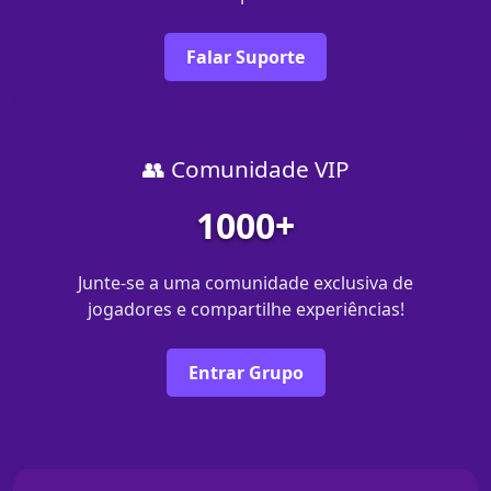
Falar Suporte
👥 Comunidade VIP
1000+
Junte-se a uma comunidade exclusiva de
jogadores e compartilhe experiências!
Entrar Grupo