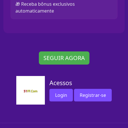
🎁 Receba bônus exclusivos
automaticamente
SEGUIR AGORA
Acessos
Login
Registrar-se