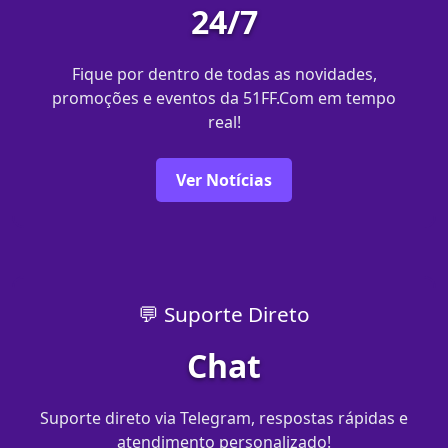
24/7
Fique por dentro de todas as novidades,
promoções e eventos da 51FF.Com em tempo
real!
Ver Notícias
💬 Suporte Direto
Chat
Suporte direto via Telegram, respostas rápidas e
atendimento personalizado!