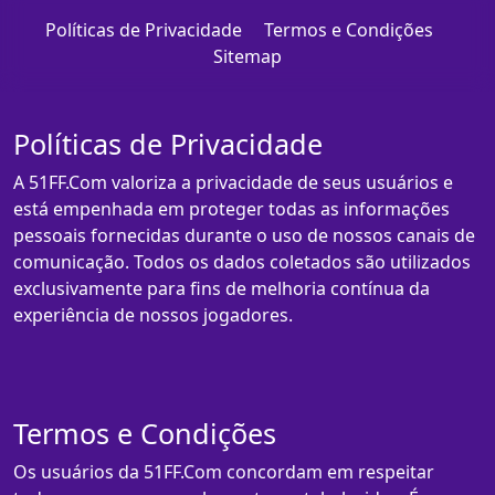
Políticas de Privacidade
Termos e Condições
Sitemap
Políticas de Privacidade
A 51FF.Com valoriza a privacidade de seus usuários e
está empenhada em proteger todas as informações
pessoais fornecidas durante o uso de nossos canais de
comunicação. Todos os dados coletados são utilizados
exclusivamente para fins de melhoria contínua da
experiência de nossos jogadores.
Termos e Condições
Os usuários da 51FF.Com concordam em respeitar