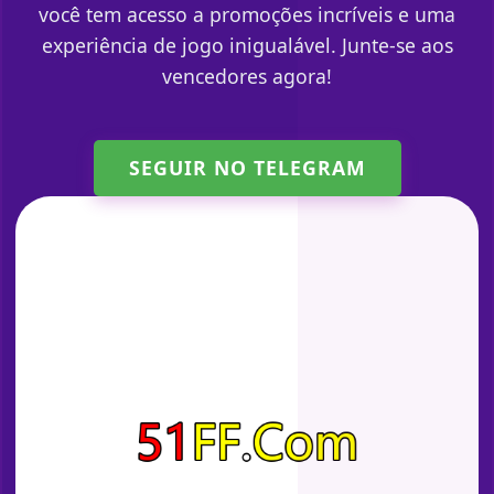
você tem acesso a promoções incríveis e uma
experiência de jogo inigualável. Junte-se aos
vencedores agora!
SEGUIR NO TELEGRAM