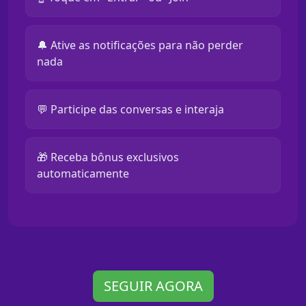
🔔 Ative as notificações para não perder
nada
💬 Participe das conversas e interaja
🎁 Receba bônus exclusivos
automaticamente
SEGUIR AGORA