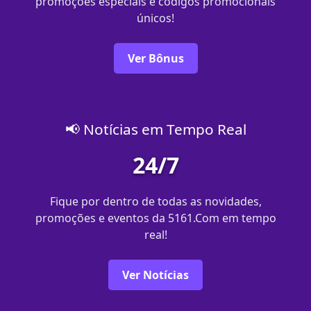
promoções especiais e códigos promocionais
únicos!
Ver Bônus
📢 Notícias em Tempo Real
24/7
Fique por dentro de todas as novidades,
promoções e eventos da 5161.Com em tempo
real!
Ver Notícias