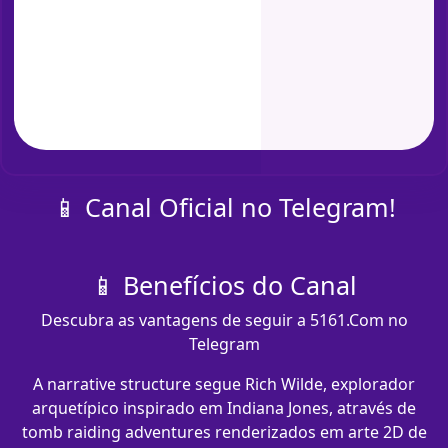
📱 Canal Oficial no Telegram!
📱 Benefícios do Canal
Descubra as vantagens de seguir a 5161.Com no
Telegram
A narrative structure segue Rich Wilde, explorador
arquetípico inspirado em Indiana Jones, através de
tomb raiding adventures renderizados em arte 2D de