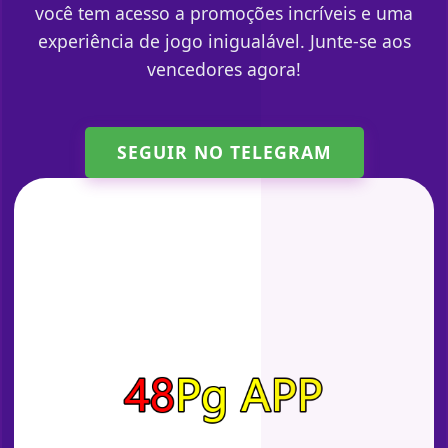
você tem acesso a promoções incríveis e uma
experiência de jogo inigualável. Junte-se aos
vencedores agora!
SEGUIR NO TELEGRAM