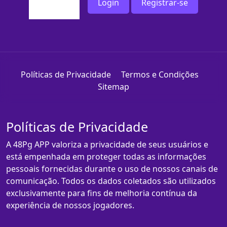
Login
Registrar-se
Políticas de Privacidade
Termos e Condições
Sitemap
Políticas de Privacidade
A 48Pg APP valoriza a privacidade de seus usuários e
está empenhada em proteger todas as informações
pessoais fornecidas durante o uso de nossos canais de
comunicação. Todos os dados coletados são utilizados
exclusivamente para fins de melhoria contínua da
experiência de nossos jogadores.