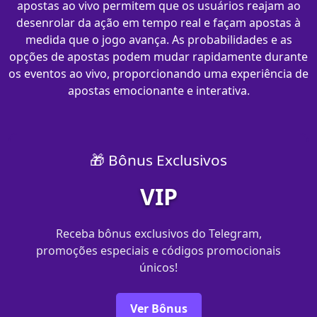
apostas ao vivo permitem que os usuários reajam ao
desenrolar da ação em tempo real e façam apostas à
medida que o jogo avança. As probabilidades e as
opções de apostas podem mudar rapidamente durante
os eventos ao vivo, proporcionando uma experiência de
apostas emocionante e interativa.
🎁 Bônus Exclusivos
VIP
Receba bônus exclusivos do Telegram,
promoções especiais e códigos promocionais
únicos!
Ver Bônus