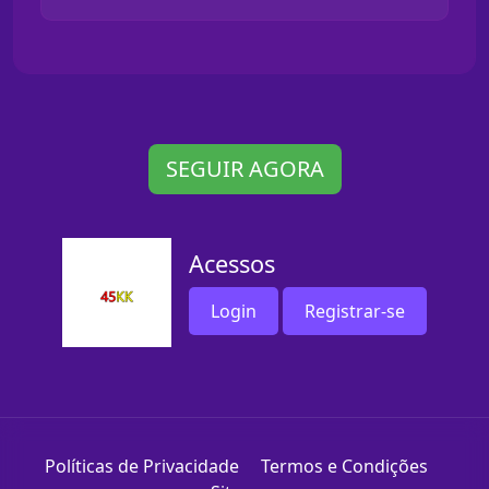
SEGUIR AGORA
Acessos
Login
Registrar-se
Políticas de Privacidade
Termos e Condições