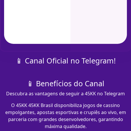
📱 Canal Oficial no Telegram!
📱 Benefícios do Canal
Descubra as vantagens de seguir a 45KK no Telegram
O 45KK 45KK Brasil disponibiliza jogos de cassino
empolgantes, apostas esportivas e crupiês ao vivo, em
parceria com grandes desenvolvedores, garantindo
máxima qualidade.