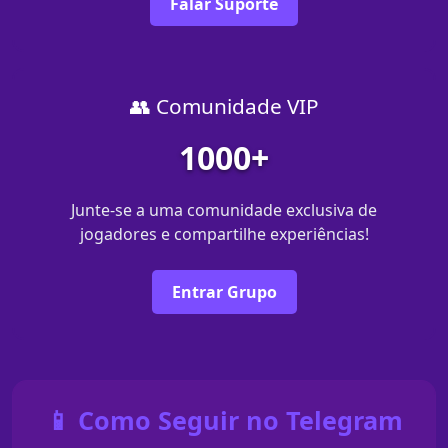
Falar Suporte
👥 Comunidade VIP
1000+
Junte-se a uma comunidade exclusiva de
jogadores e compartilhe experiências!
Entrar Grupo
📱 Como Seguir no Telegram