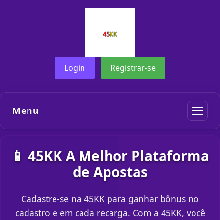
Login
Registrar-se
Menu
📱 45KK A Melhor Plataforma
de Apostas
Cadastre-se na 45KK para ganhar bônus no
cadastro e em cada recarga. Com a 45KK, você