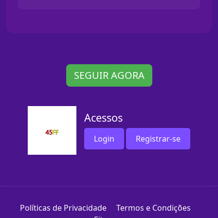
SEGUIR AGORA
Acessos
Login
Registrar-se
Políticas de Privacidade
Termos e Condições