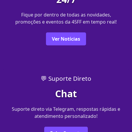
Fique por dentro de todas as novidades,
promoções e eventos da 45FF em tempo real!
Ver Notícias
💬 Suporte Direto
Chat
Suporte direto via Telegram, respostas rápidas e
atendimento personalizado!