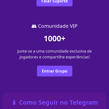
Falar Suporte
👥 Comunidade VIP
1000+
Junte-se a uma comunidade exclusiva de
jogadores e compartilhe experiências!
Entrar Grupo
📱 Como Seguir no Telegram