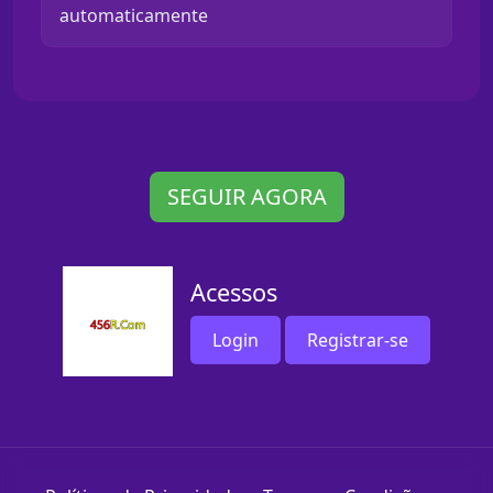
automaticamente
SEGUIR AGORA
Acessos
Login
Registrar-se