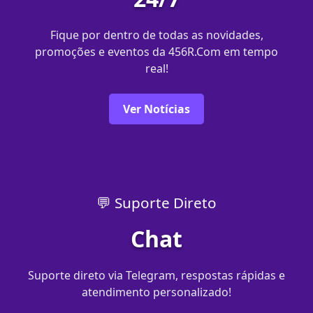
Fique por dentro de todas as novidades,
promoções e eventos da 456R.Com em tempo
real!
Ver Notícias
💬 Suporte Direto
Chat
Suporte direto via Telegram, respostas rápidas e
atendimento personalizado!