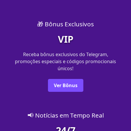
🎁 Bônus Exclusivos
VIP
Receba bônus exclusivos do Telegram,
promoções especiais e códigos promocionais
únicos!
Ver Bônus
📢 Notícias em Tempo Real
24/7