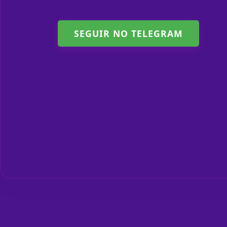
SEGUIR NO TELEGRAM