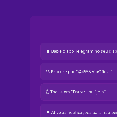
📱 Baixe o app Telegram no seu disp
🔍 Procure por "@4555 VipOficial"
👆 Toque em "Entrar" ou "Join"
🔔 Ative as notificações para não p