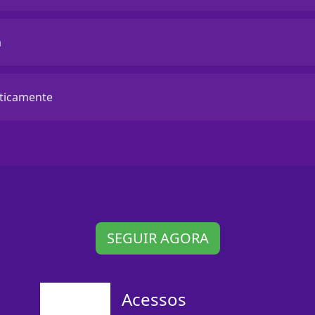
a
aticamente
SEGUIR AGORA
Acessos