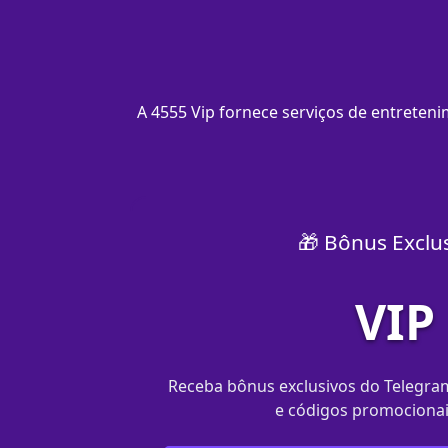
A 4555 Vip fornece serviços de entreten
🎁 Bônus Exclu
VIP
Receba bônus exclusivos do Telegra
e códigos promocionai