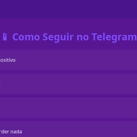
📱 Como Seguir no Telegram
ositivo
"
erder nada