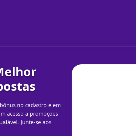
Melhor
postas
 bônus no cadastro e em
tem acesso a promoções
ualável. Junte-se aos