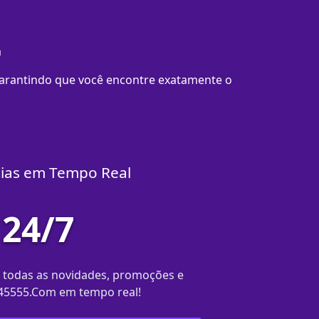
m
, garantindo que você encontre exatamente o
cias em Tempo Real
24/7
e todas as novidades, promoções e
45555.Com em tempo real!