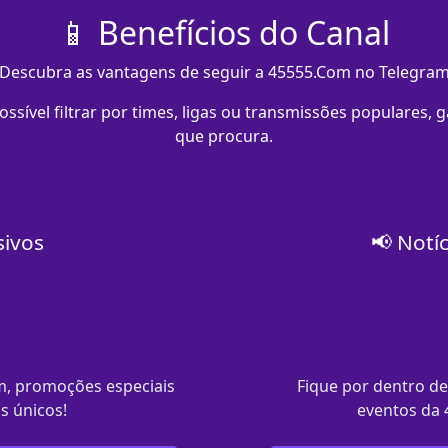
📱 Benefícios do Canal
Descubra as vantagens de seguir a 45555.Com no Telegra
ssível filtrar por times, ligas ou transmissões populares
que procura.
sivos
📢 Notí
m, promoções especiais
Fique por dentro d
s únicos!
eventos da 